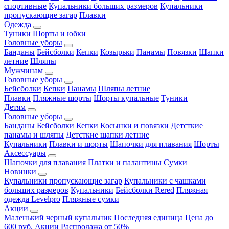
спортивные
Купальники больших размеров
Купальники
пропускающие загар
Плавки
Одежда
Туники
Шорты и юбки
Головные уборы
Банданы
Бейсболки
Кепки
Козырьки
Панамы
Повязки
Шапки
летние
Шляпы
Мужчинам
Головные уборы
Бейсболки
Кепки
Панамы
Шляпы летние
Плавки
Пляжные шорты
Шорты купальные
Туники
Детям
Головные уборы
Банданы
Бейсболки
Кепки
Косынки и повязки
Детсткие
панамы и шляпы
Детсткие шапки летние
Купальники
Плавки и шорты
Шапочки для плавания
Шорты
Аксессуары
Шапочки для плавания
Платки и палантины
Сумки
Новинки
Купальники пропускающие загар
Купальники с чашками
больших размеров
Купальники
Бейсболки Rered
Пляжная
одежда Levelpro
Пляжные сумки
Акции
Маленький черный купальник
Последняя единица
Цена до
600 руб.
Акции
Распродажа от 50%