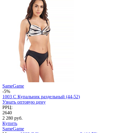
SameGame
-5%
1003 C Купальник раздельный (44-52)
Узнать оптовую цену
РРЦ:
2640
2 280 руб.
Купить
SameGame