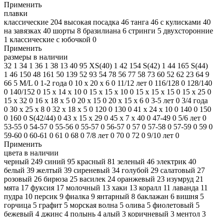
Применить
плавки
классические
204
высокая посадка
46
танга
46
с кулисками
40
на завязках
40
шорты
8
бразилиана
6
стринги
5
двухсторонние
1
классические с юбочкой
0
Применить
размеры в наличии
32
1
34
1
36
1
38
13
40
95
XS(40)
1
42
154
S(42)
1
44
165
S(44)
1
46
150
48
161
50
139
52
93
54
78
56
77
58
73
60
52
62
23
64
9
66
5
M/L
0
1-2 года
0
10 х 20 х 6
0
11/12 лет
0
116/128
0
128/140
0
140/152
0
15 х 14 х 10
0
15 х 15 х 10
0
15 х 15 х 15
0
15 х 25
0
15 х 32
0
16 х 18 х 5
0
20 x 15
0
20 х 15 х 6
0
3-5 лет
0
3/4 года
0
30 х 25 х 8
0
32 х 18 х 5
0
120
0
130
0
41 х 24 х 10
0
140
0
150
0
160
0
S(42/44)
0
43 х 15 х 29
0
45 х 7 х 40
0
47-49
0
5/6 лет
0
53-55
0
54-57
0
55-56
0
55-57
0
56-57
0
57
0
57-58
0
57-59
0
59
0
59-60
0
60-61
0
61
0
68
0
7/8 лет
0
70
0
72
0
9/10 лет
0
Применить
цвета в наличии
черный
249
синий
95
красный
81
зеленый
46
электрик
40
белый
39
желтый
39
сиреневый
34
голубой
29
салатовый
27
розовый
26
бирюза
25
василек
24
оранжевый
23
изумруд
21
мята
17
фуксия
17
молочный
13
хаки
13
коралл
11
лаванда
11
пудра
10
персик
9
фиалка
9
янтарный
8
баклажан
6
вишня
5
горчица
5
графит
5
морская волна
5
олива
5
фиолетовый
5
бежевый
4
джинс
4
полынь
4
алый
3
коричневый
3
ментол
3