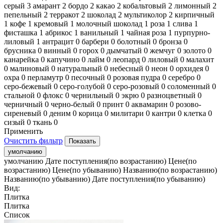
серый
3
амарант
2
бордо
2
какао
2
кобальтовый
2
лимонный
2
пепельный
2
терракот
2
шоколад
2
мультиколор
2
кирпичный
1
кофе
1
кремовый
1
молочный шоколад
1
роза
1
слива
1
фисташка
1
абрикос
1
ванильный
1
чайная роза
1
пурпурно-
лиловый
1
антрацит
0
барбери
0
болотный
0
бронза
0
брусника
0
винный
0
горох
0
дымчатый
0
жемчуг
0
золото
0
канарейка
0
капучино
0
лайм
0
леопард
0
лиловый
0
малахит
0
малиновый
0
натуральный
0
небесный
0
неон
0
орхидея
0
охра
0
перламутр
0
песочный
0
розовая пудра
0
серебро
0
серо-бежевый
0
серо-голубой
0
серо-розовый
0
соломенный
0
стальной
0
флокс
0
чернильный
0
экрю
0
разноцветный
0
черничный
0
черно-белый
0
принт
0
аквамарин
0
розово-
сиреневый
0
деним
0
корица
0
милитари
0
кантри
0
клетка
0
сизый
0
ткань
0
Применить
Очистить фильтр
умолчанию
умолчанию
Дате поступления(по возрастанию)
Цене(по
возрастанию)
Цене(по убыванию)
Названию(по возрастанию)
Названию(по убыванию)
Дате поступления(по убыванию)
Вид:
Плитка
Плитка
Список