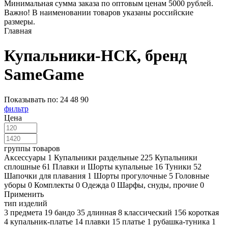
Минимальная сумма заказа по оптовым ценам 5000 рублей.
Важно! В наименовании товаров указаны российские
размеры.
Главная
Купальники-НСК, бренд
SameGame
Показывать по:
24
48
90
фильтр
Цена
группы товаров
Аксессуары
1
Купальники раздельные
225
Купальники
сплошные
61
Плавки и Шорты купальные
16
Туники
52
Шапочки для плавания
1
Шорты прогулочные
5
Головные
уборы
0
Комплекты
0
Одежда
0
Шарфы, снуды, прочие
0
Применить
тип изделий
3 предмета
19
бандо
35
длинная
8
классический
156
короткая
4
купальник-платье
14
плавки
15
платье
1
рубашка-туника
1