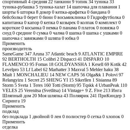
спортивный
4
средняя
22
танкини
9
топик
34
туника
33
туника-рубашка
5
туника-халат
14
шапочка для плавания
1
шорты
6
шторка
8
докер
0
кепка-арафатка
0
бандана
0
бейсболка
0
берет
0
бини
0
восьмиклинка
0
Гидрофутболка
0
капитанка
0
капор
0
кепка
0
козырек
0
колпак
0
комплект
0
короткие
0
косынка
0
немка
0
панама
0
платок
0
повязка
0
снуд
0
средние
0
сумка
0
чалма
0
шапка
0
шапка с ушками
0
шапочка с завязками
0
шляпа
0
юбка
0
Применить
производитель
SameGame
347
Aruna
37
Atlantic beach
9
ATLANTIC EMPIRE
92
BERTHOLTH
15
Colibri
2
Dispacci
41
DISPARO
10
FLAMENCO
95
Fomas
18
GOLDYANSHA
1
Kesell
69
Kotik
42
Levelpro
53
Lf Label
62
Marhatter
3
Maxval
5
Mehler haku
38
Mialt
1
MONCHALIEU
14
NEW CAPS
56
Olga&k
1
Polovi
97
Relangyizu
1
Secret
25
SHENG YI
15
Sikerllen
1
Sisianna
89
Storm
5
Sveta
1
Teres
160
Totti (Storm)
95
Tqskk
4
UrbanPeak
110
VELES
25
Verenitsa (Svetlitsa)
14
Vintage+
9
Z. Five
213
Инга
Шляпный дом
20
Моя шляпка
43
Поляярик
241
ПриКиндер
3
Сиринга
19
Применить
подклад
без подклада
1
двойной
0
лен
0
полиэстер
0
сетка
0
хлопок
0
Применить
отделка