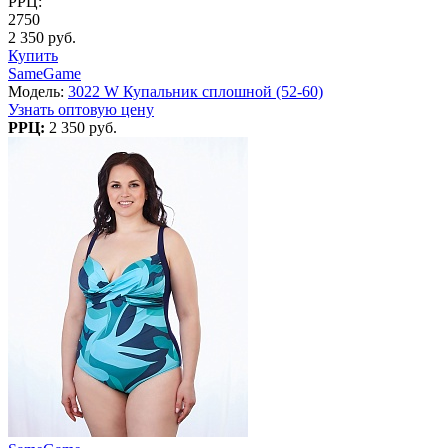
РРЦ:
2750
2 350 руб.
Купить
SameGame
Модель:
3022 W Купальник сплошной (52-60)
Узнать оптовую цену
РРЦ:
2 350 руб.