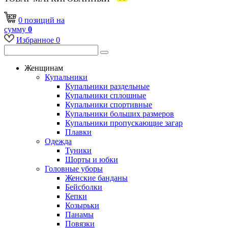
0
позиций
на
сумму
0
Избранное
0
Женщинам
Купальники
Купальники раздельные
Купальники сплошные
Купальники спортивные
Купальники больших размеров
Купальники пропускающие загар
Плавки
Одежда
Туники
Шорты и юбки
Головные уборы
Женские банданы
Бейсболки
Кепки
Козырьки
Панамы
Повязки