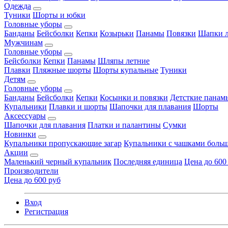
Одежда
Туники
Шорты и юбки
Головные уборы
Банданы
Бейсболки
Кепки
Козырьки
Панамы
Повязки
Шапки л
Мужчинам
Головные уборы
Бейсболки
Кепки
Панамы
Шляпы летние
Плавки
Пляжные шорты
Шорты купальные
Туники
Детям
Головные уборы
Банданы
Бейсболки
Кепки
Косынки и повязки
Детсткие панам
Купальники
Плавки и шорты
Шапочки для плавания
Шорты
Аксессуары
Шапочки для плавания
Платки и палантины
Сумки
Новинки
Купальники пропускающие загар
Купальники с чашками больш
Акции
Маленький черный купальник
Последняя единица
Цена до 600
Производители
Цена до 600 руб
Вход
Регистрация