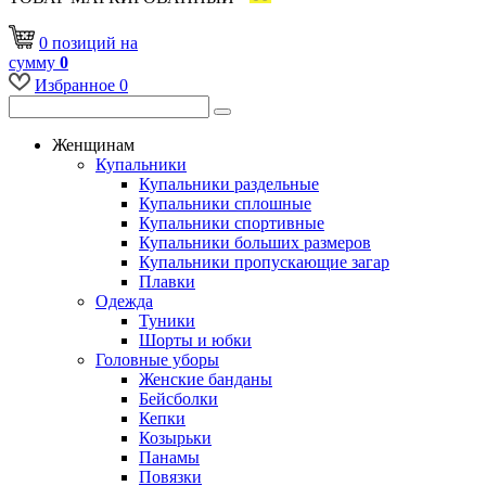
0
позиций
на
сумму
0
Избранное
0
Женщинам
Купальники
Купальники раздельные
Купальники сплошные
Купальники спортивные
Купальники больших размеров
Купальники пропускающие загар
Плавки
Одежда
Туники
Шорты и юбки
Головные уборы
Женские банданы
Бейсболки
Кепки
Козырьки
Панамы
Повязки