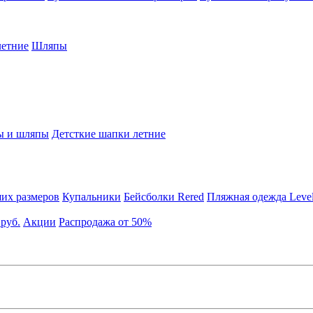
етние
Шляпы
ы и шляпы
Детсткие шапки летние
их размеров
Купальники
Бейсболки Rered
Пляжная одежда Leve
 руб.
Акции
Распродажа от 50%