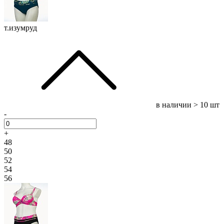
т.изумруд
в наличии
> 10 шт
-
+
48
50
52
54
56