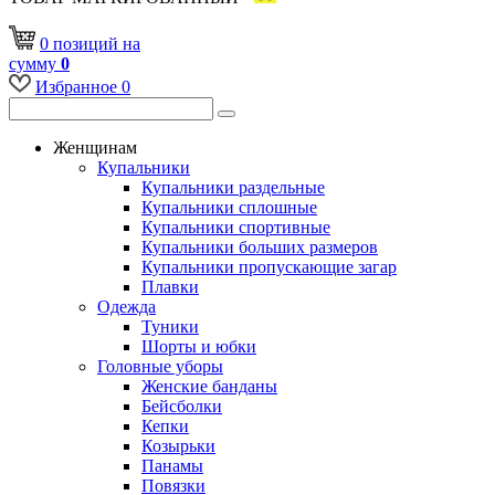
0
позиций
на
сумму
0
Избранное
0
Женщинам
Купальники
Купальники раздельные
Купальники сплошные
Купальники спортивные
Купальники больших размеров
Купальники пропускающие загар
Плавки
Одежда
Туники
Шорты и юбки
Головные уборы
Женские банданы
Бейсболки
Кепки
Козырьки
Панамы
Повязки