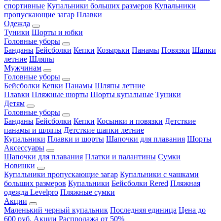
спортивные
Купальники больших размеров
Купальники
пропускающие загар
Плавки
Одежда
Туники
Шорты и юбки
Головные уборы
Банданы
Бейсболки
Кепки
Козырьки
Панамы
Повязки
Шапки
летние
Шляпы
Мужчинам
Головные уборы
Бейсболки
Кепки
Панамы
Шляпы летние
Плавки
Пляжные шорты
Шорты купальные
Туники
Детям
Головные уборы
Банданы
Бейсболки
Кепки
Косынки и повязки
Детсткие
панамы и шляпы
Детсткие шапки летние
Купальники
Плавки и шорты
Шапочки для плавания
Шорты
Аксессуары
Шапочки для плавания
Платки и палантины
Сумки
Новинки
Купальники пропускающие загар
Купальники с чашками
больших размеров
Купальники
Бейсболки Rered
Пляжная
одежда Levelpro
Пляжные сумки
Акции
Маленький черный купальник
Последняя единица
Цена до
600 руб.
Акции
Распродажа от 50%