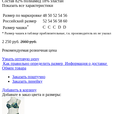
Состав
82% полиамид 18% эластан
Показать все характеристики
Размер по маркировке
48
50
52
54
56
Российский размер
52
54
56
58
60
*
C
С
C
D
D
Размер чашки
* Размер чашек в таблице приблизительные, т.к. производитель их не указал
2 250 руб.
2660 руб.
Рекомендуемая розничная цена
Узнать оптовую цену
Как правильно определить размер
Информация о доставке
Обмен товара
Заказать поштучно
Заказать линейку
Добавить в корзину
Добавьте в заказ цвета и размеры: