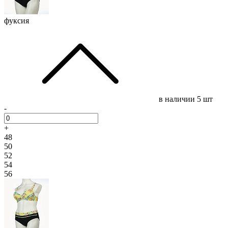
фуксия
в наличии
5 шт
-
+
48
50
52
54
56