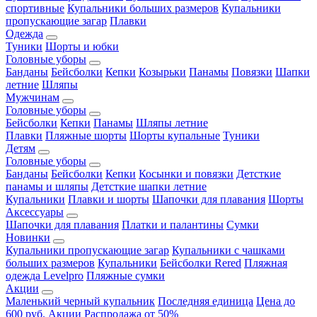
спортивные
Купальники больших размеров
Купальники
пропускающие загар
Плавки
Одежда
Туники
Шорты и юбки
Головные уборы
Банданы
Бейсболки
Кепки
Козырьки
Панамы
Повязки
Шапки
летние
Шляпы
Мужчинам
Головные уборы
Бейсболки
Кепки
Панамы
Шляпы летние
Плавки
Пляжные шорты
Шорты купальные
Туники
Детям
Головные уборы
Банданы
Бейсболки
Кепки
Косынки и повязки
Детсткие
панамы и шляпы
Детсткие шапки летние
Купальники
Плавки и шорты
Шапочки для плавания
Шорты
Аксессуары
Шапочки для плавания
Платки и палантины
Сумки
Новинки
Купальники пропускающие загар
Купальники с чашками
больших размеров
Купальники
Бейсболки Rered
Пляжная
одежда Levelpro
Пляжные сумки
Акции
Маленький черный купальник
Последняя единица
Цена до
600 руб.
Акции
Распродажа от 50%