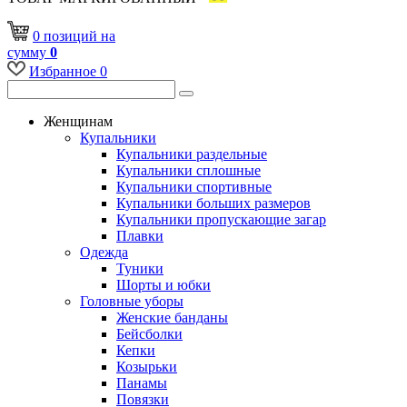
0
позиций
на
сумму
0
Избранное
0
Женщинам
Купальники
Купальники раздельные
Купальники сплошные
Купальники спортивные
Купальники больших размеров
Купальники пропускающие загар
Плавки
Одежда
Туники
Шорты и юбки
Головные уборы
Женские банданы
Бейсболки
Кепки
Козырьки
Панамы
Повязки