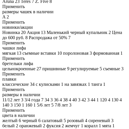
Aruna
23
Teres
7
Z. Five
8
Применить
размеры чашек в наличии
A
2
Применить
новинки/акции
Новинка
20
Акция
13
Маленький черный купальник
2
Цена
до 600 руб.
8
Распродажа от 50%
7
Применить
чашки лифа
мягкая
13
съемные вставки
10
поролоновая
3
формованная
1
Применить
бретельки лифа
цельнокроенные
27
пришивные
9
регулируемые
5
съемные
3
Применить
плавки
классические
34
с кулисками
1
на завязках
1
танга
1
Применить
размеры в наличии
11/12 лет
3
3/4 года
7
34
3
36
4
38
4
40
3
42
3
44
1
120
4
130
4
140
3
150
1
160
1
5/6 лет
5
7/8 лет
3
Применить
цвета в наличии
желтый
6
черный
6
салатовый
5
розовый
4
сиреневый
3
белый
2
оранжевый
2
фуксия
2
жемчуг
1
коралл
1
мята
1