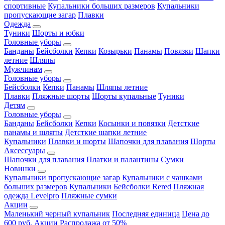
спортивные
Купальники больших размеров
Купальники
пропускающие загар
Плавки
Одежда
Туники
Шорты и юбки
Головные уборы
Банданы
Бейсболки
Кепки
Козырьки
Панамы
Повязки
Шапки
летние
Шляпы
Мужчинам
Головные уборы
Бейсболки
Кепки
Панамы
Шляпы летние
Плавки
Пляжные шорты
Шорты купальные
Туники
Детям
Головные уборы
Банданы
Бейсболки
Кепки
Косынки и повязки
Детсткие
панамы и шляпы
Детсткие шапки летние
Купальники
Плавки и шорты
Шапочки для плавания
Шорты
Аксессуары
Шапочки для плавания
Платки и палантины
Сумки
Новинки
Купальники пропускающие загар
Купальники с чашками
больших размеров
Купальники
Бейсболки Rered
Пляжная
одежда Levelpro
Пляжные сумки
Акции
Маленький черный купальник
Последняя единица
Цена до
600 руб.
Акции
Распродажа от 50%