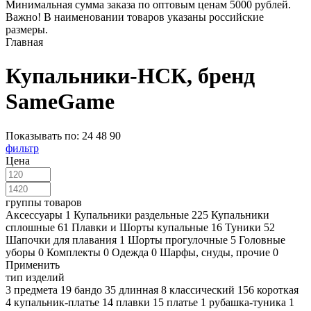
Минимальная сумма заказа по оптовым ценам 5000 рублей.
Важно! В наименовании товаров указаны российские
размеры.
Главная
Купальники-НСК, бренд
SameGame
Показывать по:
24
48
90
фильтр
Цена
группы товаров
Аксессуары
1
Купальники раздельные
225
Купальники
сплошные
61
Плавки и Шорты купальные
16
Туники
52
Шапочки для плавания
1
Шорты прогулочные
5
Головные
уборы
0
Комплекты
0
Одежда
0
Шарфы, снуды, прочие
0
Применить
тип изделий
3 предмета
19
бандо
35
длинная
8
классический
156
короткая
4
купальник-платье
14
плавки
15
платье
1
рубашка-туника
1