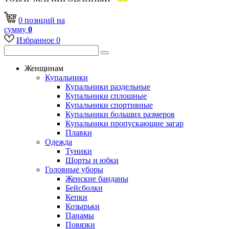
0
позиций
на
сумму
0
Избранное
0
Женщинам
Купальники
Купальники раздельные
Купальники сплошные
Купальники спортивные
Купальники больших размеров
Купальники пропускающие загар
Плавки
Одежда
Туники
Шорты и юбки
Головные уборы
Женские банданы
Бейсболки
Кепки
Козырьки
Панамы
Повязки