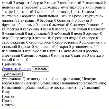
серый
3
амарант
2
бордо
2
какао
2
кобальтовый
2
лимонный
2
пепельный
2
терракот
2
шоколад
2
мультиколор
2
кирпичный
1
кофе
1
кремовый
1
молочный шоколад
1
роза
1
слива
1
фисташка
1
абрикос
1
ванильный
1
чайная роза
1
пурпурно-
лиловый
1
антрацит
0
барбери
0
болотный
0
бронза
0
брусника
0
винный
0
горох
0
дымчатый
0
жемчуг
0
золото
0
канарейка
0
капучино
0
лайм
0
леопард
0
лиловый
0
малахит
0
малиновый
0
натуральный
0
небесный
0
неон
0
орхидея
0
охра
0
перламутр
0
песочный
0
розовая пудра
0
серебро
0
серо-бежевый
0
серо-голубой
0
серо-розовый
0
соломенный
0
стальной
0
флокс
0
чернильный
0
экрю
0
разноцветный
0
черничный
0
черно-белый
0
принт
0
аквамарин
0
розово-
сиреневый
0
деним
0
корица
0
милитари
0
кантри
0
клетка
0
сизый
0
ткань
0
Применить
Очистить фильтр
умолчанию
умолчанию
Дате поступления(по возрастанию)
Цене(по
возрастанию)
Цене(по убыванию)
Названию(по возрастанию)
Названию(по убыванию)
Дате поступления(по убыванию)
Вид:
Плитка
Плитка
Список