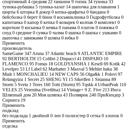
спортивный
4
средняя
22
танкини
9
топик
34
туника
33
туника-рубашка
5
туника-халат
14
шапочка для плавания
1
шорты
6
шторка
8
докер
0
кепка-арафатка
0
бандана
0
бейсболка
0
берет
0
бини
0
восьмиклинка
0
Гидрофутболка
0
капитанка
0
капор
0
кепка
0
козырек
0
колпак
0
комплект
0
короткие
0
косынка
0
немка
0
панама
0
платок
0
повязка
0
снуд
0
средние
0
сумка
0
чалма
0
шапка
0
шапка с ушками
0
шапочка с завязками
0
шляпа
0
юбка
0
Применить
производитель
SameGame
347
Aruna
37
Atlantic beach
9
ATLANTIC EMPIRE
92
BERTHOLTH
15
Colibri
2
Dispacci
41
DISPARO
10
FLAMENCO
95
Fomas
18
GOLDYANSHA
1
Kesell
69
Kotik
42
Levelpro
53
Lf Label
62
Marhatter
3
Maxval
5
Mehler haku
38
Mialt
1
MONCHALIEU
14
NEW CAPS
56
Olga&k
1
Polovi
97
Relangyizu
1
Secret
25
SHENG YI
15
Sikerllen
1
Sisianna
89
Storm
5
Sveta
1
Teres
160
Totti (Storm)
95
Tqskk
4
UrbanPeak
110
VELES
25
Verenitsa (Svetlitsa)
14
Vintage+
9
Z. Five
213
Инга
Шляпный дом
20
Моя шляпка
43
Поляярик
240
ПриКиндер
3
Сиринга
19
Применить
подклад
без подклада
1
двойной
0
лен
0
полиэстер
0
сетка
0
хлопок
0
Применить
отделка