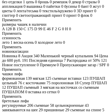
без отделки
1
цепь
0
брошь
0
ремешок
0
декор
0
стразы
0
аппликация
0
вышивка
0
пайетки
0
бусины
0
бант
0
жгут
0
цветы
0
лента/тесьма
0
текстиль/кружево
0
3D принт
0
глиттер
0
светоотражающий принт
0
принт
0
флок
0
Применить
размеры чашек в наличии
A
128
B
150
C
175
D
99
E
46
F
2
G
0
H
0
Применить
сезонность
лето
1
весна-осень
0
холодное лето
0
Применить
новинки/акции
Новинка
8
Акция
340
Маленький черный купальник
94
Цена
до 600 руб.
191
Последняя единица
7
Распродажа от 50%
121
Новое поступление
0
Премиум
0
Пропускающие загар / SPF
0
Применить
чашки лифа
формованная
139
мягкая
125
съемные вставки
123
ПУШАП
цельный
76
с косточками
75
поролоновая
18
Супер ПУШАП
12
ПУШАП съемный
3
мягкая на косточках со съемным
ПУШАПОМ
0
вставка из сетки
0
Применить
бретельки лифа
регулируемые
206
съемные
58
цельнокроенные
43
завязываются на шее
29
пришивные
29
съемные на спине
5