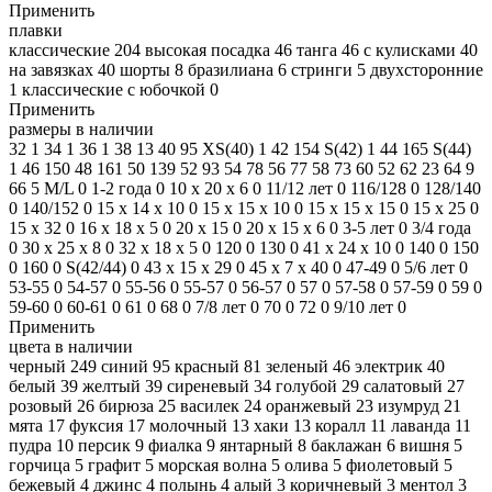
Применить
плавки
классические
204
высокая посадка
46
танга
46
с кулисками
40
на завязках
40
шорты
8
бразилиана
6
стринги
5
двухсторонние
1
классические с юбочкой
0
Применить
размеры в наличии
32
1
34
1
36
1
38
13
40
95
XS(40)
1
42
154
S(42)
1
44
165
S(44)
1
46
150
48
161
50
139
52
93
54
78
56
77
58
73
60
52
62
23
64
9
66
5
M/L
0
1-2 года
0
10 х 20 х 6
0
11/12 лет
0
116/128
0
128/140
0
140/152
0
15 х 14 х 10
0
15 х 15 х 10
0
15 х 15 х 15
0
15 х 25
0
15 х 32
0
16 х 18 х 5
0
20 x 15
0
20 х 15 х 6
0
3-5 лет
0
3/4 года
0
30 х 25 х 8
0
32 х 18 х 5
0
120
0
130
0
41 х 24 х 10
0
140
0
150
0
160
0
S(42/44)
0
43 х 15 х 29
0
45 х 7 х 40
0
47-49
0
5/6 лет
0
53-55
0
54-57
0
55-56
0
55-57
0
56-57
0
57
0
57-58
0
57-59
0
59
0
59-60
0
60-61
0
61
0
68
0
7/8 лет
0
70
0
72
0
9/10 лет
0
Применить
цвета в наличии
черный
249
синий
95
красный
81
зеленый
46
электрик
40
белый
39
желтый
39
сиреневый
34
голубой
29
салатовый
27
розовый
26
бирюза
25
василек
24
оранжевый
23
изумруд
21
мята
17
фуксия
17
молочный
13
хаки
13
коралл
11
лаванда
11
пудра
10
персик
9
фиалка
9
янтарный
8
баклажан
6
вишня
5
горчица
5
графит
5
морская волна
5
олива
5
фиолетовый
5
бежевый
4
джинс
4
полынь
4
алый
3
коричневый
3
ментол
3