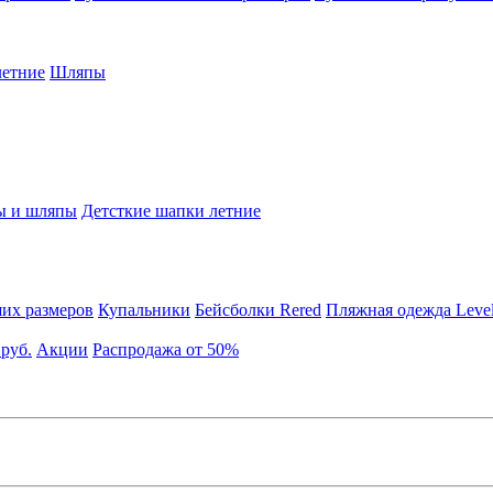
етние
Шляпы
ы и шляпы
Детсткие шапки летние
их размеров
Купальники
Бейсболки Rered
Пляжная одежда Leve
 руб.
Акции
Распродажа от 50%