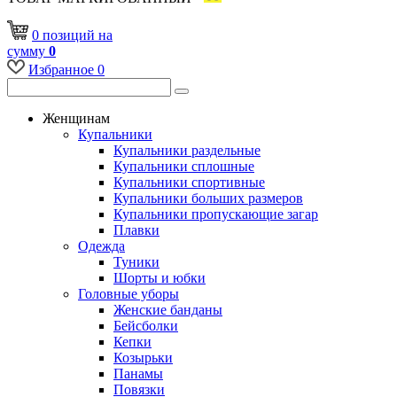
0
позиций
на
сумму
0
Избранное
0
Женщинам
Купальники
Купальники раздельные
Купальники сплошные
Купальники спортивные
Купальники больших размеров
Купальники пропускающие загар
Плавки
Одежда
Туники
Шорты и юбки
Головные уборы
Женские банданы
Бейсболки
Кепки
Козырьки
Панамы
Повязки