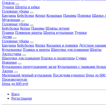
Одежда
Туники
Шорты и юбки
Головные уборы
Банданы
Бейсболки
Кепки
Козырьки
Панамы
Повязки
Шапки л
Мужчинам
Головные уборы
Бейсболки
Кепки
Панамы
Шляпы летние
Плавки
Пляжные шорты
Шорты купальные
Туники
Детям
Головные уборы
Банданы
Бейсболки
Кепки
Косынки и повязки
Детсткие панам
Купальники
Плавки и шорты
Шапочки для плавания
Шорты
Аксессуары
Шапочки для плавания
Платки и палантины
Сумки
Новинки
Купальники пропускающие загар
Купальники с чашками больш
Акции
Маленький черный купальник
Последняя единица
Цена до 600
Производители
Цена до 600 руб
Вход
Регистрация