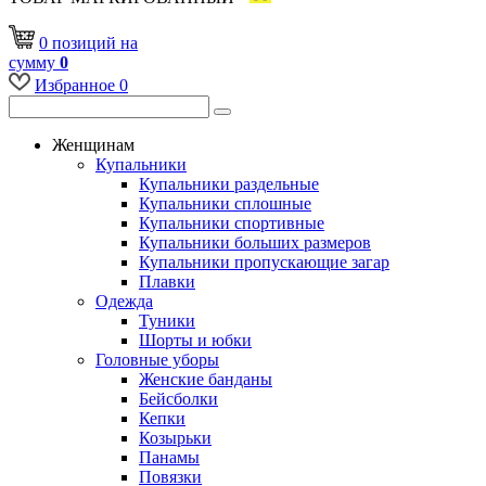
0
позиций
на
сумму
0
Избранное
0
Женщинам
Купальники
Купальники раздельные
Купальники сплошные
Купальники спортивные
Купальники больших размеров
Купальники пропускающие загар
Плавки
Одежда
Туники
Шорты и юбки
Головные уборы
Женские банданы
Бейсболки
Кепки
Козырьки
Панамы
Повязки