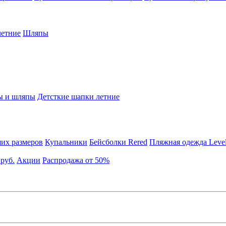
етние
Шляпы
ы и шляпы
Детсткие шапки летние
их размеров
Купальники
Бейсболки Rered
Пляжная одежда Leve
 руб.
Акции
Распродажа от 50%