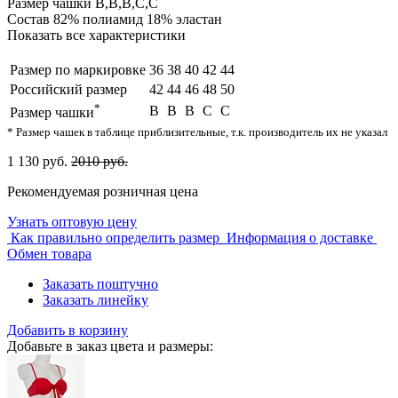
Размер чашки
B,B,B,C,C
Состав
82% полиамид 18% эластан
Показать все характеристики
Размер по маркировке
36
38
40
42
44
Российский размер
42
44
46
48
50
*
B
B
B
C
C
Размер чашки
* Размер чашек в таблице приблизительные, т.к. производитель их не указал
1 130 руб.
2010 руб.
Рекомендуемая розничная цена
Узнать оптовую цену
Как правильно определить размер
Информация о доставке
Обмен товара
Заказать поштучно
Заказать линейку
Добавить в корзину
Добавьте в заказ цвета и размеры: