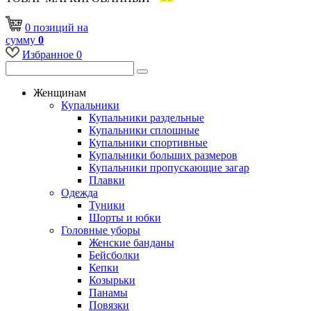
0
позиций
на
сумму
0
Избранное
0
Женщинам
Купальники
Купальники раздельные
Купальники сплошные
Купальники спортивные
Купальники больших размеров
Купальники пропускающие загар
Плавки
Одежда
Туники
Шорты и юбки
Головные уборы
Женские банданы
Бейсболки
Кепки
Козырьки
Панамы
Повязки