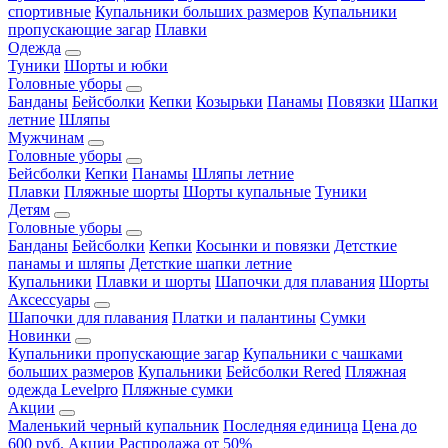
спортивные
Купальники больших размеров
Купальники
пропускающие загар
Плавки
Одежда
Туники
Шорты и юбки
Головные уборы
Банданы
Бейсболки
Кепки
Козырьки
Панамы
Повязки
Шапки
летние
Шляпы
Мужчинам
Головные уборы
Бейсболки
Кепки
Панамы
Шляпы летние
Плавки
Пляжные шорты
Шорты купальные
Туники
Детям
Головные уборы
Банданы
Бейсболки
Кепки
Косынки и повязки
Детсткие
панамы и шляпы
Детсткие шапки летние
Купальники
Плавки и шорты
Шапочки для плавания
Шорты
Аксессуары
Шапочки для плавания
Платки и палантины
Сумки
Новинки
Купальники пропускающие загар
Купальники с чашками
больших размеров
Купальники
Бейсболки Rered
Пляжная
одежда Levelpro
Пляжные сумки
Акции
Маленький черный купальник
Последняя единица
Цена до
600 руб.
Акции
Распродажа от 50%