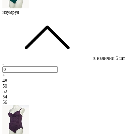
изумруд
в наличии
5 шт
-
+
48
50
52
54
56