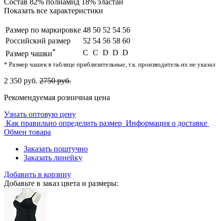
Состав
82% полиамид 18% эластан
Показать все характеристики
Размер по маркировке
48
50
52
54
56
Российский размер
52
54
56
58
60
*
C
С
D
D
D
Размер чашки
* Размер чашек в таблице приблизительные, т.к. производитель их не указал
2 350 руб.
2750 руб.
Рекомендуемая розничная цена
Узнать оптовую цену
Как правильно определить размер
Информация о доставке
Обмен товара
Заказать поштучно
Заказать линейку
Добавить в корзину
Добавьте в заказ цвета и размеры: