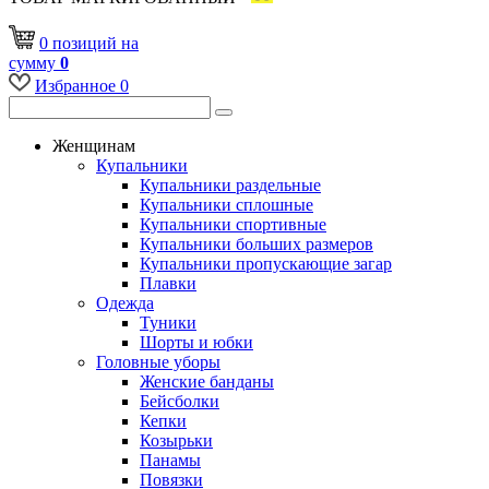
0
позиций
на
сумму
0
Избранное
0
Женщинам
Купальники
Купальники раздельные
Купальники сплошные
Купальники спортивные
Купальники больших размеров
Купальники пропускающие загар
Плавки
Одежда
Туники
Шорты и юбки
Головные уборы
Женские банданы
Бейсболки
Кепки
Козырьки
Панамы
Повязки