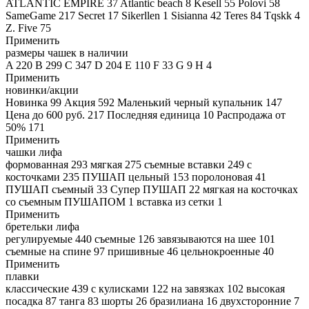
ATLANTIC EMPIRE
37
Atlantic beach
8
Kesell
55
Polovi
58
SameGame
217
Secret
17
Sikerllen
1
Sisianna
42
Teres
84
Tqskk
4
Z. Five
75
Применить
размеры чашек в наличии
A
220
B
299
C
347
D
204
E
110
F
33
G
9
H
4
Применить
новинки/акции
Новинка
99
Акция
592
Маленький черный купальник
147
Цена до 600 руб.
217
Последняя единица
10
Распродажа от
50%
171
Применить
чашки лифа
формованная
293
мягкая
275
съемные вставки
249
с
косточками
235
ПУШАП цельный
153
поролоновая
41
ПУШАП съемный
33
Супер ПУШАП
22
мягкая на косточках
со съемным ПУШАПОМ
1
вставка из сетки
1
Применить
бретельки лифа
регулируемые
440
съемные
126
завязываются на шее
101
съемные на спине
97
пришивные
46
цельнокроенные
40
Применить
плавки
классические
439
с кулисками
122
на завязках
102
высокая
посадка
87
танга
83
шорты
26
бразилиана
16
двухсторонние
7