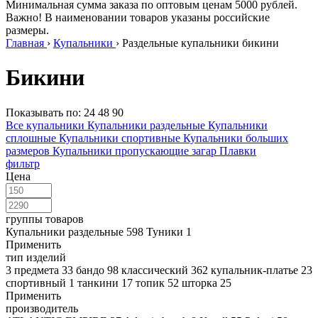
Минимальная сумма заказа по оптовым ценам 5000 рублей.
Важно! В наименовании товаров указаны российские
размеры.
Главная
›
Купальники
›
Раздельные купальники бикини
Бикини
Показывать по:
24
48
90
Все купальники
Купальники раздельные
Купальники
сплошные
Купальники спортивные
Купальники больших
размеров
Купальники пропускающие загар
Плавки
фильтр
Цена
группы товаров
Купальники раздельные
598
Туники
1
Применить
тип изделий
3 предмета
33
бандо
98
классический
362
купальник-платье
23
спортивный
1
танкини
17
топик
52
шторка
25
Применить
производитель