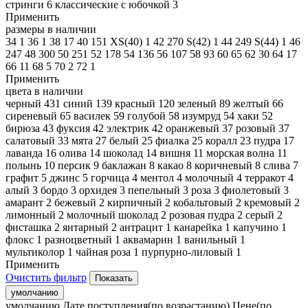
стринги
6
классические с юбочкой
3
Применить
размеры в наличии
34
1
36
1
38
17
40
151
XS(40)
1
42
270
S(42)
1
44
249
S(44)
1
46
247
48
300
50
251
52
178
54
136
56
107
58
93
60
65
62
30
64
17
66
11
68
5
70
2
72
1
Применить
цвета в наличии
черный
431
синий
139
красный
120
зеленый
89
желтый
66
сиреневый
65
василек
59
голубой
58
изумруд
54
хаки
52
бирюза
43
фуксия
42
электрик
42
оранжевый
37
розовый
37
салатовый
33
мята
27
белый
25
фиалка
25
коралл
23
пудра
17
лаванда
16
олива
14
шоколад
14
вишня
11
морская волна
11
полынь
10
персик
9
баклажан
8
какао
8
коричневый
8
слива
7
графит
5
джинс
5
горчица
4
ментол
4
молочный
4
терракот
4
алый
3
бордо
3
орхидея
3
пепельный
3
роза
3
фиолетовый
3
амарант
2
бежевый
2
кирпичный
2
кобальтовый
2
кремовый
2
лимонный
2
молочный шоколад
2
розовая пудра
2
серый
2
фисташка
2
янтарный
2
антрацит
1
канарейка
1
капучино
1
флокс
1
разноцветный
1
аквамарин
1
ванильный
1
мультиколор
1
чайная роза
1
пурпурно-лиловый
1
Применить
Очистить фильтр
умолчанию
умолчанию
Дате поступления(по возрастанию)
Цене(по