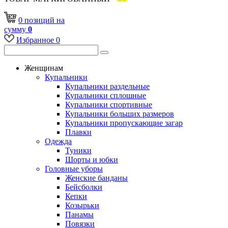
0
позиций
на
сумму
0
Избранное
0
Женщинам
Купальники
Купальники раздельные
Купальники сплошные
Купальники спортивные
Купальники больших размеров
Купальники пропускающие загар
Плавки
Одежда
Туники
Шорты и юбки
Головные уборы
Женские банданы
Бейсболки
Кепки
Козырьки
Панамы
Повязки