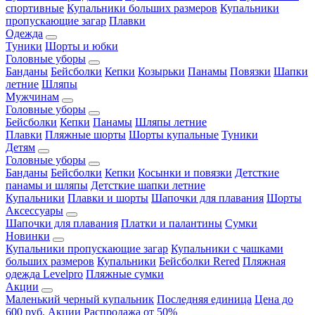
спортивные
Купальники больших размеров
Купальники
пропускающие загар
Плавки
Одежда
Туники
Шорты и юбки
Головные уборы
Банданы
Бейсболки
Кепки
Козырьки
Панамы
Повязки
Шапки
летние
Шляпы
Мужчинам
Головные уборы
Бейсболки
Кепки
Панамы
Шляпы летние
Плавки
Пляжные шорты
Шорты купальные
Туники
Детям
Головные уборы
Банданы
Бейсболки
Кепки
Косынки и повязки
Детсткие
панамы и шляпы
Детсткие шапки летние
Купальники
Плавки и шорты
Шапочки для плавания
Шорты
Аксессуары
Шапочки для плавания
Платки и палантины
Сумки
Новинки
Купальники пропускающие загар
Купальники с чашками
больших размеров
Купальники
Бейсболки Rered
Пляжная
одежда Levelpro
Пляжные сумки
Акции
Маленький черный купальник
Последняя единица
Цена до
600 руб.
Акции
Распродажа от 50%