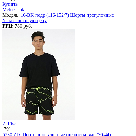
Купить
Mehler haku
Модель:
16-BK подр.(116-152/7) Шорты прогулочные
Узнать оптовую цену
РРЦ:
780 руб.
Z. Five
-7%
5730 ZD Шорты прогулочные подростковые (36-44)