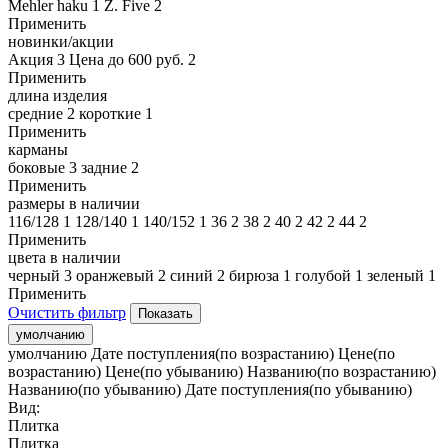
Mehler haku
1
Z. Five
2
Применить
новинки/акции
Акция
3
Цена до 600 руб.
2
Применить
длина изделия
средние
2
короткие
1
Применить
карманы
боковые
3
задние
2
Применить
размеры в наличии
116/128
1
128/140
1
140/152
1
36
2
38
2
40
2
42
2
44
2
Применить
цвета в наличии
черный
3
оранжевый
2
синий
2
бирюза
1
голубой
1
зеленый
1
Применить
Очистить фильтр
умолчанию
умолчанию
Дате поступления(по возрастанию)
Цене(по
возрастанию)
Цене(по убыванию)
Названию(по возрастанию)
Названию(по убыванию)
Дате поступления(по убыванию)
Вид:
Плитка
Плитка