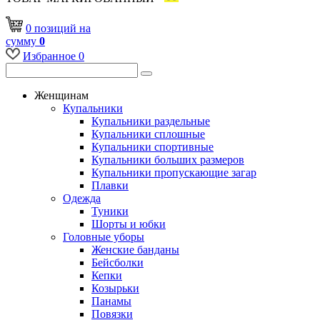
0
позиций
на
сумму
0
Избранное
0
Женщинам
Купальники
Купальники раздельные
Купальники сплошные
Купальники спортивные
Купальники больших размеров
Купальники пропускающие загар
Плавки
Одежда
Туники
Шорты и юбки
Головные уборы
Женские банданы
Бейсболки
Кепки
Козырьки
Панамы
Повязки