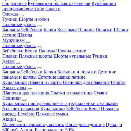
спортивные
Купальники больших размеров
Купальники
пропускающие загар
Плавки
Одежда
Туники
Шорты и юбки
Головные уборы
Банданы
Бейсболки
Кепки
Козырьки
Панамы
Повязки
Шапки
летние
Шляпы
Мужчинам
Головные уборы
Бейсболки
Кепки
Панамы
Шляпы летние
Плавки
Пляжные шорты
Шорты купальные
Туники
Детям
Головные уборы
Банданы
Бейсболки
Кепки
Косынки и повязки
Детсткие
панамы и шляпы
Детсткие шапки летние
Купальники
Плавки и шорты
Шапочки для плавания
Шорты
Аксессуары
Шапочки для плавания
Платки и палантины
Сумки
Новинки
Купальники пропускающие загар
Купальники с чашками
больших размеров
Купальники
Бейсболки Rered
Пляжная
одежда Levelpro
Пляжные сумки
Акции
Маленький черный купальник
Последняя единица
Цена до
600 руб.
Акции
Распродажа от 50%