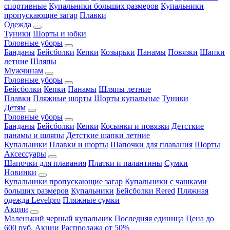
спортивные
Купальники больших размеров
Купальники
пропускающие загар
Плавки
Одежда
Туники
Шорты и юбки
Головные уборы
Банданы
Бейсболки
Кепки
Козырьки
Панамы
Повязки
Шапки
летние
Шляпы
Мужчинам
Головные уборы
Бейсболки
Кепки
Панамы
Шляпы летние
Плавки
Пляжные шорты
Шорты купальные
Туники
Детям
Головные уборы
Банданы
Бейсболки
Кепки
Косынки и повязки
Детсткие
панамы и шляпы
Детсткие шапки летние
Купальники
Плавки и шорты
Шапочки для плавания
Шорты
Аксессуары
Шапочки для плавания
Платки и палантины
Сумки
Новинки
Купальники пропускающие загар
Купальники с чашками
больших размеров
Купальники
Бейсболки Rered
Пляжная
одежда Levelpro
Пляжные сумки
Акции
Маленький черный купальник
Последняя единица
Цена до
600 руб.
Акции
Распродажа от 50%