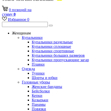
0
позиций
на
сумму
0
Избранное
0
Женщинам
Купальники
Купальники раздельные
Купальники сплошные
Купальники спортивные
Купальники больших размеров
Купальники пропускающие загар
Плавки
Одежда
Туники
Шорты и юбки
Головные уборы
Женские банданы
Бейсболки
Кепки
Козырьки
Панамы
Повязки