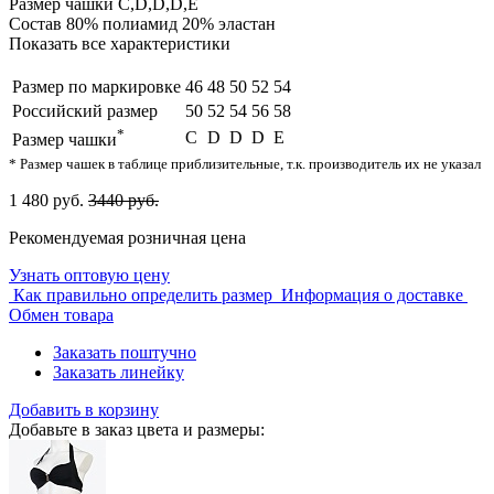
Размер чашки
C,D,D,D,E
Состав
80% полиамид 20% эластан
Показать все характеристики
Размер по маркировке
46
48
50
52
54
Российский размер
50
52
54
56
58
*
C
D
D
D
E
Размер чашки
* Размер чашек в таблице приблизительные, т.к. производитель их не указал
1 480 руб.
3440 руб.
Рекомендуемая розничная цена
Узнать оптовую цену
Как правильно определить размер
Информация о доставке
Обмен товара
Заказать поштучно
Заказать линейку
Добавить в корзину
Добавьте в заказ цвета и размеры: