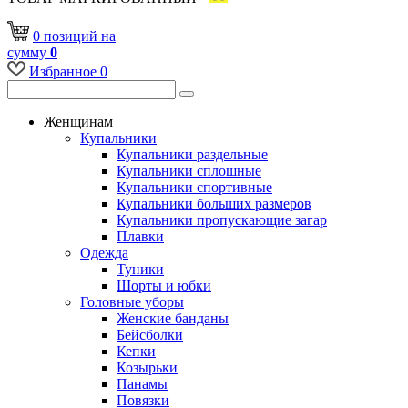
0
позиций
на
сумму
0
Избранное
0
Женщинам
Купальники
Купальники раздельные
Купальники сплошные
Купальники спортивные
Купальники больших размеров
Купальники пропускающие загар
Плавки
Одежда
Туники
Шорты и юбки
Головные уборы
Женские банданы
Бейсболки
Кепки
Козырьки
Панамы
Повязки