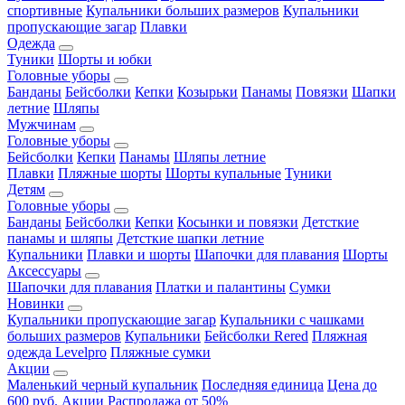
спортивные
Купальники больших размеров
Купальники
пропускающие загар
Плавки
Одежда
Туники
Шорты и юбки
Головные уборы
Банданы
Бейсболки
Кепки
Козырьки
Панамы
Повязки
Шапки
летние
Шляпы
Мужчинам
Головные уборы
Бейсболки
Кепки
Панамы
Шляпы летние
Плавки
Пляжные шорты
Шорты купальные
Туники
Детям
Головные уборы
Банданы
Бейсболки
Кепки
Косынки и повязки
Детсткие
панамы и шляпы
Детсткие шапки летние
Купальники
Плавки и шорты
Шапочки для плавания
Шорты
Аксессуары
Шапочки для плавания
Платки и палантины
Сумки
Новинки
Купальники пропускающие загар
Купальники с чашками
больших размеров
Купальники
Бейсболки Rered
Пляжная
одежда Levelpro
Пляжные сумки
Акции
Маленький черный купальник
Последняя единица
Цена до
600 руб.
Акции
Распродажа от 50%