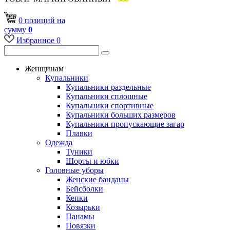
0
позиций
на
сумму
0
Избранное
0
Женщинам
Купальники
Купальники раздельные
Купальники сплошные
Купальники спортивные
Купальники больших размеров
Купальники пропускающие загар
Плавки
Одежда
Туники
Шорты и юбки
Головные уборы
Женские банданы
Бейсболки
Кепки
Козырьки
Панамы
Повязки