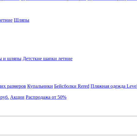
етние
Шляпы
ы и шляпы
Детсткие шапки летние
их размеров
Купальники
Бейсболки Rered
Пляжная одежда Leve
 руб.
Акции
Распродажа от 50%