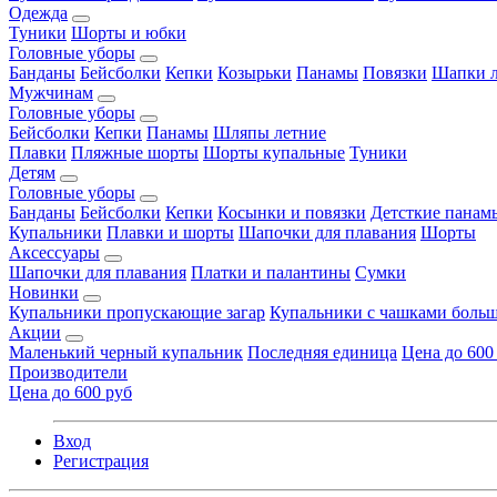
Одежда
Туники
Шорты и юбки
Головные уборы
Банданы
Бейсболки
Кепки
Козырьки
Панамы
Повязки
Шапки л
Мужчинам
Головные уборы
Бейсболки
Кепки
Панамы
Шляпы летние
Плавки
Пляжные шорты
Шорты купальные
Туники
Детям
Головные уборы
Банданы
Бейсболки
Кепки
Косынки и повязки
Детсткие панам
Купальники
Плавки и шорты
Шапочки для плавания
Шорты
Аксессуары
Шапочки для плавания
Платки и палантины
Сумки
Новинки
Купальники пропускающие загар
Купальники с чашками больш
Акции
Маленький черный купальник
Последняя единица
Цена до 600
Производители
Цена до 600 руб
Вход
Регистрация