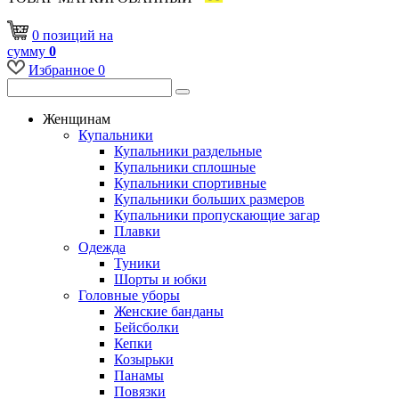
0
позиций
на
сумму
0
Избранное
0
Женщинам
Купальники
Купальники раздельные
Купальники сплошные
Купальники спортивные
Купальники больших размеров
Купальники пропускающие загар
Плавки
Одежда
Туники
Шорты и юбки
Головные уборы
Женские банданы
Бейсболки
Кепки
Козырьки
Панамы
Повязки