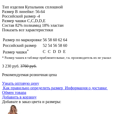
Тип изделия
Купальник сплошной
Размер
В линейке: 56-64
Российский размер
-4
Размер чашки
C,С,D,D,E
Состав
82% полиамид 18% эластан
Показать все характеристики
Размер по маркировке
56
58
60
62
64
Российский размер
52
54
56
58
60
*
C
С
D
D
E
Размер чашки
* Размер чашек в таблице приблизительные, т.к. производитель их не указал
3 230 руб.
3760 руб.
Рекомендуемая розничная цена
Узнать оптовую цену
Как правильно определить размер
Информация о доставке
Обмен товара
Добавить в корзину
Добавьте в заказ цвета и размеры: