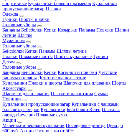
спортивные
Купальники больших размеров
Купальники
пропускающие загар
Плавки
Одежда
Туники
Шорты и юбки
Головные уборы
Банданы
Бейсболки
Кепки
Козырьки
Панамы
Повязки
Шапки
летние
Шляпы
Мужчинам
Головные уборы
Бейсболки
Кепки
Панамы
Шляпы летние
Плавки
Пляжные шорты
Шорты купальные
Туники
Детям
Головные уборы
Банданы
Бейсболки
Кепки
Косынки и повязки
Детсткие
панамы и шляпы
Детсткие шапки летние
Купальники
Плавки и шорты
Шапочки для плавания
Шорты
Аксессуары
Шапочки для плавания
Платки и палантины
Сумки
Новинки
Купальники пропускающие загар
Купальники с чашками
больших размеров
Купальники
Бейсболки Rered
Пляжная
одежда Levelpro
Пляжные сумки
Акции
Маленький черный купальник
Последняя единица
Цена до
600 руб.
Акции
Распродажа от 50%