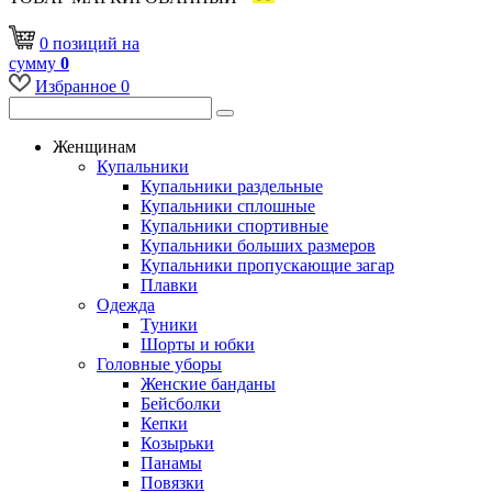
0
позиций
на
сумму
0
Избранное
0
Женщинам
Купальники
Купальники раздельные
Купальники сплошные
Купальники спортивные
Купальники больших размеров
Купальники пропускающие загар
Плавки
Одежда
Туники
Шорты и юбки
Головные уборы
Женские банданы
Бейсболки
Кепки
Козырьки
Панамы
Повязки