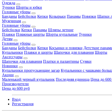
Одежда
Туники
Шорты и юбки
Головные уборы
Банданы
Бейсболки
Кепки
Козырьки
Панамы
Повязки
Шапки л
Мужчинам
Головные уборы
Бейсболки
Кепки
Панамы
Шляпы летние
Плавки
Пляжные шорты
Шорты купальные
Туники
Детям
Головные уборы
Банданы
Бейсболки
Кепки
Косынки и повязки
Детсткие панам
Купальники
Плавки и шорты
Шапочки для плавания
Шорты
Аксессуары
Шапочки для плавания
Платки и палантины
Сумки
Новинки
Купальники пропускающие загар
Купальники с чашками больш
Акции
Маленький черный купальник
Последняя единица
Цена до 600
Производители
Цена до 600 руб
Вход
Регистрация