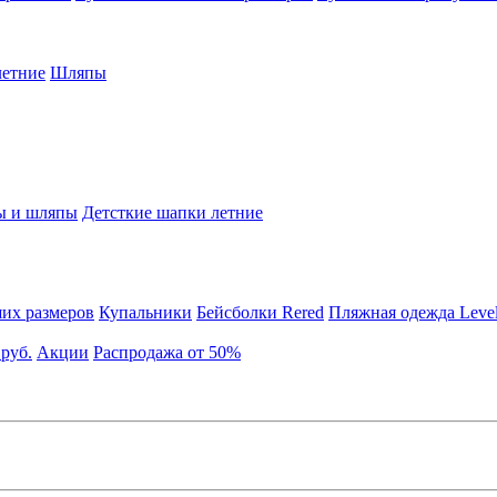
етние
Шляпы
ы и шляпы
Детсткие шапки летние
их размеров
Купальники
Бейсболки Rered
Пляжная одежда Leve
 руб.
Акции
Распродажа от 50%