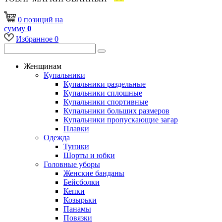
0
позиций
на
сумму
0
Избранное
0
Женщинам
Купальники
Купальники раздельные
Купальники сплошные
Купальники спортивные
Купальники больших размеров
Купальники пропускающие загар
Плавки
Одежда
Туники
Шорты и юбки
Головные уборы
Женские банданы
Бейсболки
Кепки
Козырьки
Панамы
Повязки