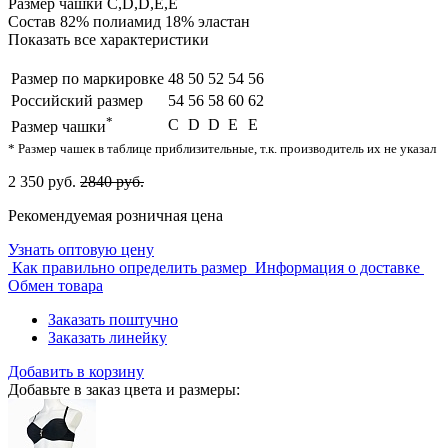
Размер чашки
C,D,D,E,E
Состав
82% полиамид 18% эластан
Показать все характеристики
Размер по маркировке
48
50
52
54
56
Российский размер
54
56
58
60
62
*
C
D
D
E
E
Размер чашки
* Размер чашек в таблице приблизительные, т.к. производитель их не указал
2 350 руб.
2840 руб.
Рекомендуемая розничная цена
Узнать оптовую цену
Как правильно определить размер
Информация о доставке
Обмен товара
Заказать поштучно
Заказать линейку
Добавить в корзину
Добавьте в заказ цвета и размеры: