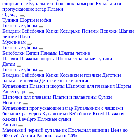
спортивные
Купальники больших размеров
Купальники
пропускающие загар
Плавки
Одежда
Туники
Шорты и юбки
Головные уборы
Банданы
Бейсболки
Кепки
Козырьки
Панамы
Повязки
Шапки
летние
Шляпы
Мужчинам
Головные уборы
Бейсболки
Кепки
Панамы
Шляпы летние
Плавки
Пляжные шорты
Шорты купальные
Туники
Детям
Головные уборы
Банданы
Бейсболки
Кепки
Косынки и повязки
Детсткие
панамы и шляпы
Детсткие шапки летние
Купальники
Плавки и шорты
Шапочки для плавания
Шорты
Аксессуары
Шапочки для плавания
Платки и палантины
Сумки
Новинки
Купальники пропускающие загар
Купальники с чашками
больших размеров
Купальники
Бейсболки Rered
Пляжная
одежда Levelpro
Пляжные сумки
Акции
Маленький черный купальник
Последняя единица
Цена до
600 руб.
Акции
Распродажа от 50%