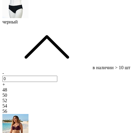
черный
в наличии
> 10 шт
-
+
48
50
52
54
56