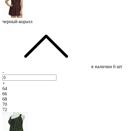
черный-коралл
в наличии
6 шт
-
+
64
66
68
70
72