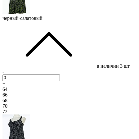
черный-салатовый
в наличии
3 шт
-
+
64
66
68
70
72