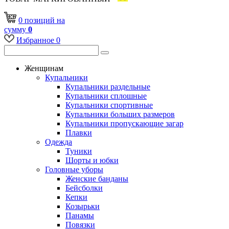
0
позиций
на
сумму
0
Избранное
0
Женщинам
Купальники
Купальники раздельные
Купальники сплошные
Купальники спортивные
Купальники больших размеров
Купальники пропускающие загар
Плавки
Одежда
Туники
Шорты и юбки
Головные уборы
Женские банданы
Бейсболки
Кепки
Козырьки
Панамы
Повязки