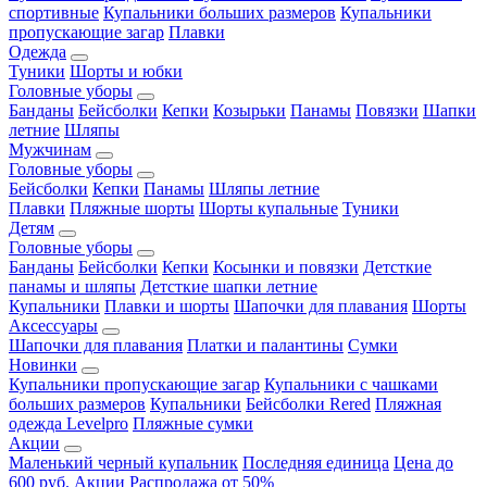
спортивные
Купальники больших размеров
Купальники
пропускающие загар
Плавки
Одежда
Туники
Шорты и юбки
Головные уборы
Банданы
Бейсболки
Кепки
Козырьки
Панамы
Повязки
Шапки
летние
Шляпы
Мужчинам
Головные уборы
Бейсболки
Кепки
Панамы
Шляпы летние
Плавки
Пляжные шорты
Шорты купальные
Туники
Детям
Головные уборы
Банданы
Бейсболки
Кепки
Косынки и повязки
Детсткие
панамы и шляпы
Детсткие шапки летние
Купальники
Плавки и шорты
Шапочки для плавания
Шорты
Аксессуары
Шапочки для плавания
Платки и палантины
Сумки
Новинки
Купальники пропускающие загар
Купальники с чашками
больших размеров
Купальники
Бейсболки Rered
Пляжная
одежда Levelpro
Пляжные сумки
Акции
Маленький черный купальник
Последняя единица
Цена до
600 руб.
Акции
Распродажа от 50%