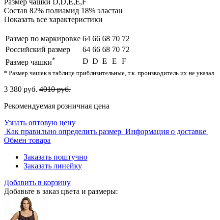
Размер чашки
D,D,E,E,F
Состав
82% полиамид 18% эластан
Показать все характеристики
Размер по маркировке
64
66
68
70
72
Российский размер
64
66
68
70
72
*
D
D
E
E
F
Размер чашки
* Размер чашек в таблице приблизительные, т.к. производитель их не указал
3 380 руб.
4010 руб.
Рекомендуемая розничная цена
Узнать оптовую цену
Как правильно определить размер
Информация о доставке
Обмен товара
Заказать поштучно
Заказать линейку
Добавить в корзину
Добавьте в заказ цвета и размеры: