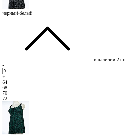
черный-белый
в наличии
2 шт
-
+
64
68
70
72