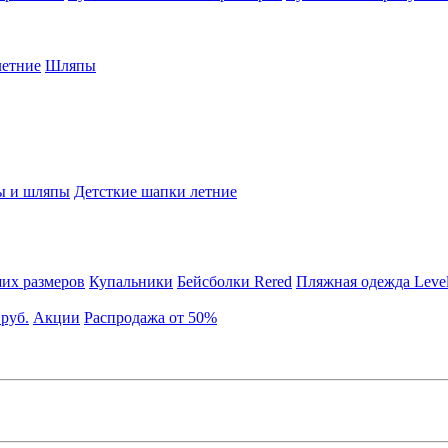
етние
Шляпы
ы и шляпы
Детсткие шапки летние
их размеров
Купальники
Бейсболки Rered
Пляжная одежда Leve
 руб.
Акции
Распродажа от 50%