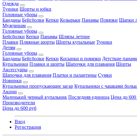
Одежда
Туники
Шорты и юбки
Головные уборы
Банданы
Бейсболки
Кепки
Козырьки
Панамы
Повязки
Шапки л
Мужчинам
Головные уборы
Бейсболки
Кепки
Панамы
Шляпы летние
Плавки
Пляжные шорты
Шорты купальные
Туники
Детям
Головные уборы
Банданы
Бейсболки
Кепки
Косынки и повязки
Детсткие панам
Купальники
Плавки и шорты
Шапочки для плавания
Шорты
Аксессуары
Шапочки для плавания
Платки и палантины
Сумки
Новинки
Купальники пропускающие загар
Купальники с чашками больш
Акции
Маленький черный купальник
Последняя единица
Цена до 600
Производители
Цена до 600 руб
Вход
Регистрация