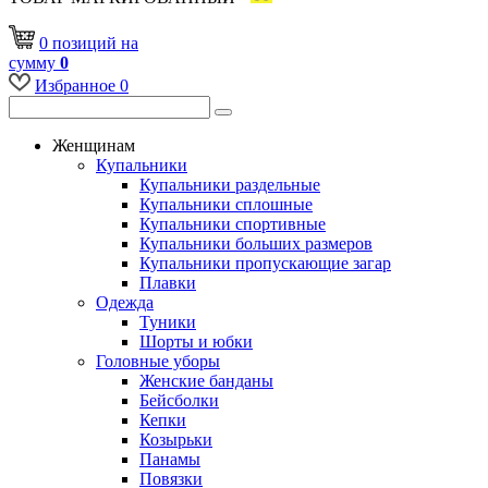
0
позиций
на
сумму
0
Избранное
0
Женщинам
Купальники
Купальники раздельные
Купальники сплошные
Купальники спортивные
Купальники больших размеров
Купальники пропускающие загар
Плавки
Одежда
Туники
Шорты и юбки
Головные уборы
Женские банданы
Бейсболки
Кепки
Козырьки
Панамы
Повязки