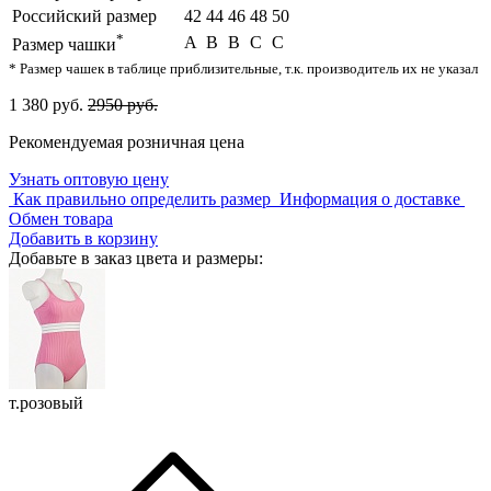
Российский размер
42
44
46
48
50
*
A
B
B
C
C
Размер чашки
* Размер чашек в таблице приблизительные, т.к. производитель их не указал
1 380 руб.
2950 руб.
Рекомендуемая розничная цена
Узнать оптовую цену
Как правильно определить размер
Информация о доставке
Обмен товара
Добавить в корзину
Добавьте в заказ цвета и размеры:
т.розовый