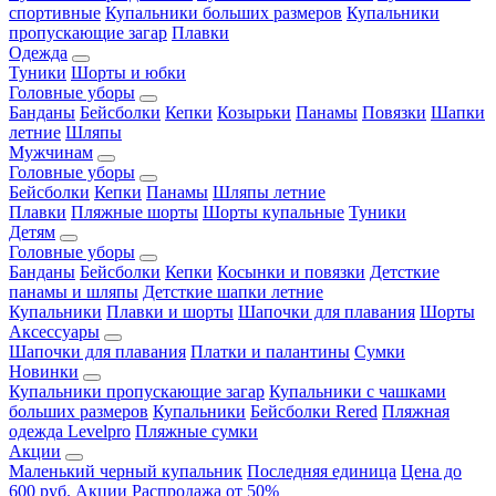
спортивные
Купальники больших размеров
Купальники
пропускающие загар
Плавки
Одежда
Туники
Шорты и юбки
Головные уборы
Банданы
Бейсболки
Кепки
Козырьки
Панамы
Повязки
Шапки
летние
Шляпы
Мужчинам
Головные уборы
Бейсболки
Кепки
Панамы
Шляпы летние
Плавки
Пляжные шорты
Шорты купальные
Туники
Детям
Головные уборы
Банданы
Бейсболки
Кепки
Косынки и повязки
Детсткие
панамы и шляпы
Детсткие шапки летние
Купальники
Плавки и шорты
Шапочки для плавания
Шорты
Аксессуары
Шапочки для плавания
Платки и палантины
Сумки
Новинки
Купальники пропускающие загар
Купальники с чашками
больших размеров
Купальники
Бейсболки Rered
Пляжная
одежда Levelpro
Пляжные сумки
Акции
Маленький черный купальник
Последняя единица
Цена до
600 руб.
Акции
Распродажа от 50%