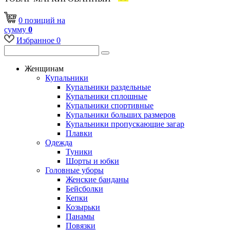
0
позиций
на
сумму
0
Избранное
0
Женщинам
Купальники
Купальники раздельные
Купальники сплошные
Купальники спортивные
Купальники больших размеров
Купальники пропускающие загар
Плавки
Одежда
Туники
Шорты и юбки
Головные уборы
Женские банданы
Бейсболки
Кепки
Козырьки
Панамы
Повязки