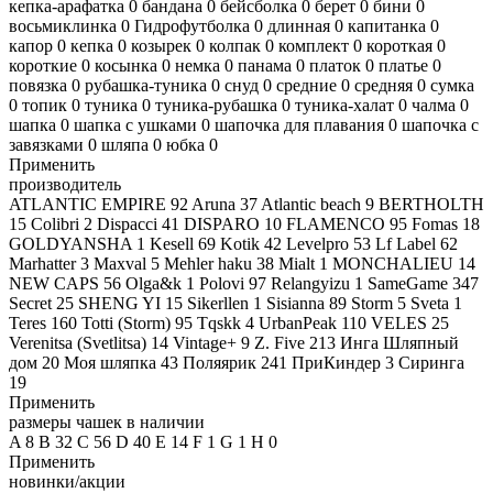
кепка-арафатка
0
бандана
0
бейсболка
0
берет
0
бини
0
восьмиклинка
0
Гидрофутболка
0
длинная
0
капитанка
0
капор
0
кепка
0
козырек
0
колпак
0
комплект
0
короткая
0
короткие
0
косынка
0
немка
0
панама
0
платок
0
платье
0
повязка
0
рубашка-туника
0
снуд
0
средние
0
средняя
0
сумка
0
топик
0
туника
0
туника-рубашка
0
туника-халат
0
чалма
0
шапка
0
шапка с ушками
0
шапочка для плавания
0
шапочка с
завязками
0
шляпа
0
юбка
0
Применить
производитель
ATLANTIC EMPIRE
92
Aruna
37
Atlantic beach
9
BERTHOLTH
15
Colibri
2
Dispacci
41
DISPARO
10
FLAMENCO
95
Fomas
18
GOLDYANSHA
1
Kesell
69
Kotik
42
Levelpro
53
Lf Label
62
Marhatter
3
Maxval
5
Mehler haku
38
Mialt
1
MONCHALIEU
14
NEW CAPS
56
Olga&k
1
Polovi
97
Relangyizu
1
SameGame
347
Secret
25
SHENG YI
15
Sikerllen
1
Sisianna
89
Storm
5
Sveta
1
Teres
160
Totti (Storm)
95
Tqskk
4
UrbanPeak
110
VELES
25
Verenitsa (Svetlitsa)
14
Vintage+
9
Z. Five
213
Инга Шляпный
дом
20
Моя шляпка
43
Поляярик
241
ПриКиндер
3
Сиринга
19
Применить
размеры чашек в наличии
A
8
B
32
C
56
D
40
E
14
F
1
G
1
H
0
Применить
новинки/акции