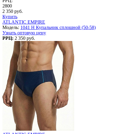
РРЦ:
2800
2 350 руб.
Купить
ATLANTIC EMPIRE
Модель:
1041 H Купальник сплошной (50-58)
Узнать оптовую цену
РРЦ:
2 350 руб.