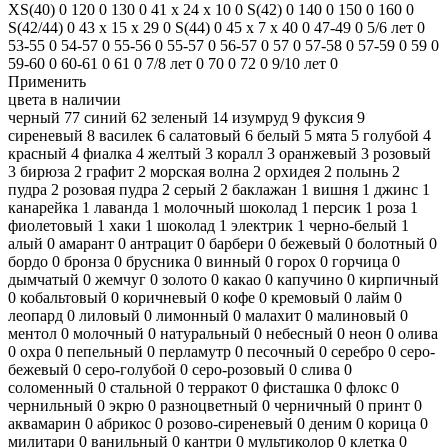
XS(40)
0
120
0
130
0
41 х 24 х 10
0
S(42)
0
140
0
150
0
160
0
S(42/44)
0
43 х 15 х 29
0
S(44)
0
45 х 7 х 40
0
47-49
0
5/6 лет
0
53-55
0
54-57
0
55-56
0
55-57
0
56-57
0
57
0
57-58
0
57-59
0
59
0
59-60
0
60-61
0
61
0
7/8 лет
0
70
0
72
0
9/10 лет
0
Применить
цвета в наличии
черный
77
синий
62
зеленый
14
изумруд
9
фуксия
9
сиреневый
8
василек
6
салатовый
6
белый
5
мята
5
голубой
4
красный
4
фиалка
4
желтый
3
коралл
3
оранжевый
3
розовый
3
бирюза
2
графит
2
морская волна
2
орхидея
2
полынь
2
пудра
2
розовая пудра
2
серый
2
баклажан
1
вишня
1
джинс
1
канарейка
1
лаванда
1
молочный шоколад
1
персик
1
роза
1
фиолетовый
1
хаки
1
шоколад
1
электрик
1
черно-белый
1
алый
0
амарант
0
антрацит
0
барбери
0
бежевый
0
болотный
0
бордо
0
бронза
0
брусника
0
винный
0
горох
0
горчица
0
дымчатый
0
жемчуг
0
золото
0
какао
0
капучино
0
кирпичный
0
кобальтовый
0
коричневый
0
кофе
0
кремовый
0
лайм
0
леопард
0
лиловый
0
лимонный
0
малахит
0
малиновый
0
ментол
0
молочный
0
натуральный
0
небесный
0
неон
0
олива
0
охра
0
пепельный
0
перламутр
0
песочный
0
серебро
0
серо-
бежевый
0
серо-голубой
0
серо-розовый
0
слива
0
соломенный
0
стальной
0
терракот
0
фисташка
0
флокс
0
чернильный
0
экрю
0
разноцветный
0
черничный
0
принт
0
аквамарин
0
абрикос
0
розово-сиреневый
0
деним
0
корица
0
милитари
0
ванильный
0
кантри
0
мультиколор
0
клетка
0