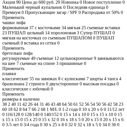
Акция
90
Цена до 600 руб.
29
Новинка
0
Новое поступление
0
Маленький черный купальник
0
Последняя единица
0
Премиум
0
Пропускающие загар / SPF
0
Распродажа от 50%
0
Применить
чашки лифа
формованная
37
с косточками
34
мягкая
25
съемные вставки
23
ПУШАП цельный
14
поролоновая
3
Супер ПУШАП
0
мягкая на косточках со съемным ПУШАПОМ
0
ПУШАП
съемный
0
вставка из сетки
0
Применить
бретельки лифа
регулируемые
49
съемные
12
цельнокроенные
9
завязываются
на шее
7
съемные на спине
3
пришивные
0
Применить
плавки
классические
55
на завязках
8
с кулисками
7
шорты
4
танга
4
бразилиана
2
стринги
0
двухсторонние
0
высокая посадка
0
классические с юбочкой
0
Применить
размеры в наличии
38
2
40
11
42
26
44
31
46
43
48
64
50
61
52
56
54
50
56
42
58
23
60
18
62
8
64
7
66
2
68
1
M/L
0
1-2 года
0
10 х 20 х 6
0
11/12 лет
0
116/128
0
128/140
0
140/152
0
15 х 14 х 10
0
15 х 15 х 10
0
15
х 15 х 15
0
15 х 25
0
15 х 32
0
16 х 18 х 5
0
20 x 15
0
20 х 15 х 6
0
3-5 лет
0
3/4 года
0
30 х 25 х 8
0
32
0
32 х 18 х 5
0
34
0
36
0