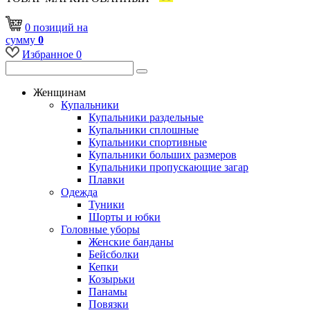
0
позиций
на
сумму
0
Избранное
0
Женщинам
Купальники
Купальники раздельные
Купальники сплошные
Купальники спортивные
Купальники больших размеров
Купальники пропускающие загар
Плавки
Одежда
Туники
Шорты и юбки
Головные уборы
Женские банданы
Бейсболки
Кепки
Козырьки
Панамы
Повязки