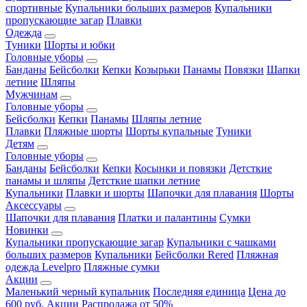
спортивные
Купальники больших размеров
Купальники
пропускающие загар
Плавки
Одежда
Туники
Шорты и юбки
Головные уборы
Банданы
Бейсболки
Кепки
Козырьки
Панамы
Повязки
Шапки
летние
Шляпы
Мужчинам
Головные уборы
Бейсболки
Кепки
Панамы
Шляпы летние
Плавки
Пляжные шорты
Шорты купальные
Туники
Детям
Головные уборы
Банданы
Бейсболки
Кепки
Косынки и повязки
Детсткие
панамы и шляпы
Детсткие шапки летние
Купальники
Плавки и шорты
Шапочки для плавания
Шорты
Аксессуары
Шапочки для плавания
Платки и палантины
Сумки
Новинки
Купальники пропускающие загар
Купальники с чашками
больших размеров
Купальники
Бейсболки Rered
Пляжная
одежда Levelpro
Пляжные сумки
Акции
Маленький черный купальник
Последняя единица
Цена до
600 руб.
Акции
Распродажа от 50%