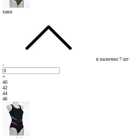
хаки
в наличии
7 шт
-
+
40
42
44
46