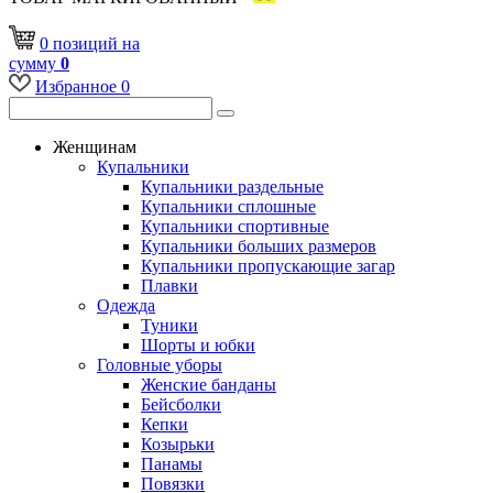
0
позиций
на
сумму
0
Избранное
0
Женщинам
Купальники
Купальники раздельные
Купальники сплошные
Купальники спортивные
Купальники больших размеров
Купальники пропускающие загар
Плавки
Одежда
Туники
Шорты и юбки
Головные уборы
Женские банданы
Бейсболки
Кепки
Козырьки
Панамы
Повязки