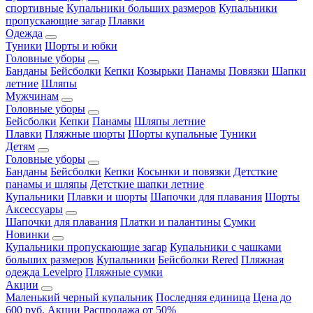
спортивные
Купальники больших размеров
Купальники
пропускающие загар
Плавки
Одежда
Туники
Шорты и юбки
Головные уборы
Банданы
Бейсболки
Кепки
Козырьки
Панамы
Повязки
Шапки
летние
Шляпы
Мужчинам
Головные уборы
Бейсболки
Кепки
Панамы
Шляпы летние
Плавки
Пляжные шорты
Шорты купальные
Туники
Детям
Головные уборы
Банданы
Бейсболки
Кепки
Косынки и повязки
Детсткие
панамы и шляпы
Детсткие шапки летние
Купальники
Плавки и шорты
Шапочки для плавания
Шорты
Аксессуары
Шапочки для плавания
Платки и палантины
Сумки
Новинки
Купальники пропускающие загар
Купальники с чашками
больших размеров
Купальники
Бейсболки Rered
Пляжная
одежда Levelpro
Пляжные сумки
Акции
Маленький черный купальник
Последняя единица
Цена до
600 руб.
Акции
Распродажа от 50%