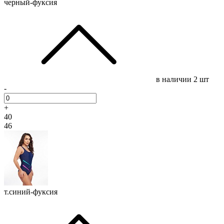
черный-фуксия
в наличии
2 шт
-
+
40
46
т.синий-фуксия