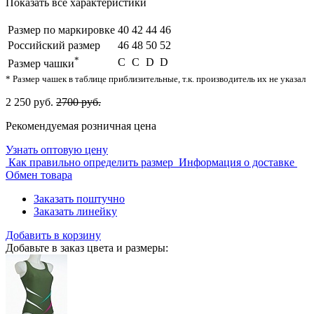
Показать все характеристики
Размер по маркировке
40
42
44
46
Российский размер
46
48
50
52
*
C
С
D
D
Размер чашки
* Размер чашек в таблице приблизительные, т.к. производитель их не указал
2 250 руб.
2700 руб.
Рекомендуемая розничная цена
Узнать оптовую цену
Как правильно определить размер
Информация о доставке
Обмен товара
Заказать поштучно
Заказать линейку
Добавить в корзину
Добавьте в заказ цвета и размеры: