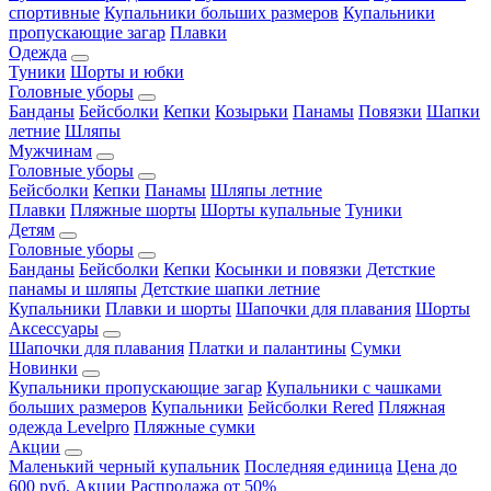
спортивные
Купальники больших размеров
Купальники
пропускающие загар
Плавки
Одежда
Туники
Шорты и юбки
Головные уборы
Банданы
Бейсболки
Кепки
Козырьки
Панамы
Повязки
Шапки
летние
Шляпы
Мужчинам
Головные уборы
Бейсболки
Кепки
Панамы
Шляпы летние
Плавки
Пляжные шорты
Шорты купальные
Туники
Детям
Головные уборы
Банданы
Бейсболки
Кепки
Косынки и повязки
Детсткие
панамы и шляпы
Детсткие шапки летние
Купальники
Плавки и шорты
Шапочки для плавания
Шорты
Аксессуары
Шапочки для плавания
Платки и палантины
Сумки
Новинки
Купальники пропускающие загар
Купальники с чашками
больших размеров
Купальники
Бейсболки Rered
Пляжная
одежда Levelpro
Пляжные сумки
Акции
Маленький черный купальник
Последняя единица
Цена до
600 руб.
Акции
Распродажа от 50%