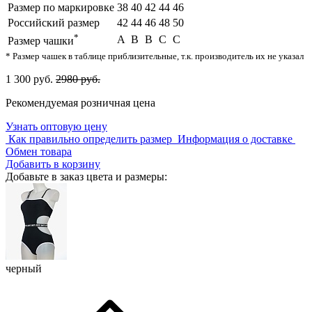
Размер по маркировке
38
40
42
44
46
Российский размер
42
44
46
48
50
*
A
B
B
C
C
Размер чашки
* Размер чашек в таблице приблизительные, т.к. производитель их не указал
1 300 руб.
2980 руб.
Рекомендуемая розничная цена
Узнать оптовую цену
Как правильно определить размер
Информация о доставке
Обмен товара
Добавить в корзину
Добавьте в заказ цвета и размеры:
черный