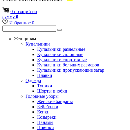
0
позиций
на
сумму
0
Избранное
0
Женщинам
Купальники
Купальники раздельные
Купальники сплошные
Купальники спортивные
Купальники больших размеров
Купальники пропускающие загар
Плавки
Одежда
Туники
Шорты и юбки
Головные уборы
Женские банданы
Бейсболки
Кепки
Козырьки
Панамы
Повязки