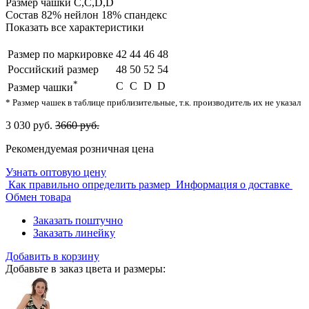
Размер чашки
C,С,D,D
Состав
82% нейлон 18% спандекс
Показать все характеристики
Размер по маркировке
42
44
46
48
Российский размер
48
50
52
54
*
C
С
D
D
Размер чашки
* Размер чашек в таблице приблизительные, т.к. производитель их не указал
3 030 руб.
3660 руб.
Рекомендуемая розничная цена
Узнать оптовую цену
Как правильно определить размер
Информация о доставке
Обмен товара
Заказать поштучно
Заказать линейку
Добавить в корзину
Добавьте в заказ цвета и размеры: