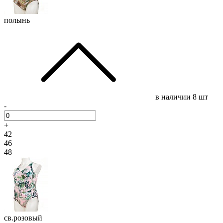
полынь
в наличии
8 шт
-
+
42
46
48
св.розовый