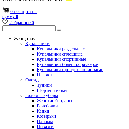
0
позиций
на
сумму
0
Избранное
0
Женщинам
Купальники
Купальники раздельные
Купальники сплошные
Купальники спортивные
Купальники больших размеров
Купальники пропускающие загар
Плавки
Одежда
Туники
Шорты и юбки
Головные уборы
Женские банданы
Бейсболки
Кепки
Козырьки
Панамы
Повязки