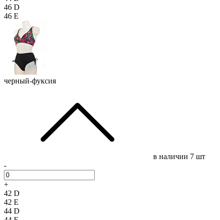
46 D
46 E
черный-фуксия
в наличии
7 шт
-
+
42 D
42 E
44 D
44 E