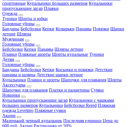
спортивные
Купальники больших размеров
Купальники
пропускающие загар
Плавки
Одежда
Туники
Шорты и юбки
Головные уборы
Банданы
Бейсболки
Кепки
Козырьки
Панамы
Повязки
Шапки
летние
Шляпы
Мужчинам
Головные уборы
Бейсболки
Кепки
Панамы
Шляпы летние
Плавки
Пляжные шорты
Шорты купальные
Туники
Детям
Головные уборы
Банданы
Бейсболки
Кепки
Косынки и повязки
Детсткие
панамы и шляпы
Детсткие шапки летние
Купальники
Плавки и шорты
Шапочки для плавания
Шорты
Аксессуары
Шапочки для плавания
Платки и палантины
Сумки
Новинки
Купальники пропускающие загар
Купальники с чашками
больших размеров
Купальники
Бейсболки Rered
Пляжная
одежда Levelpro
Пляжные сумки
Акции
Маленький черный купальник
Последняя единица
Цена до
600 руб.
Акции
Распродажа от 50%