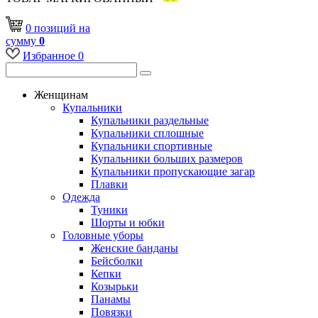
0
позиций
на
сумму
0
Избранное
0
Женщинам
Купальники
Купальники раздельные
Купальники сплошные
Купальники спортивные
Купальники больших размеров
Купальники пропускающие загар
Плавки
Одежда
Туники
Шорты и юбки
Головные уборы
Женские банданы
Бейсболки
Кепки
Козырьки
Панамы
Повязки