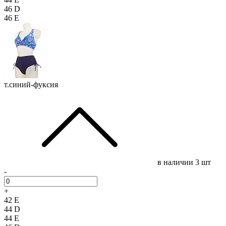
46 D
46 E
т.синий-фуксия
в наличии
3 шт
-
+
42 E
44 D
44 E