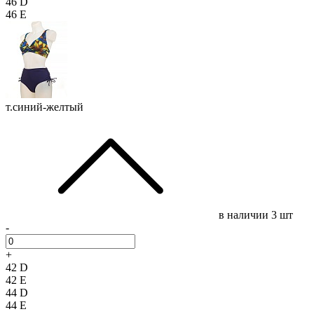
46 D
46 E
т.синий-желтый
в наличии
3 шт
-
+
42 D
42 E
44 D
44 E