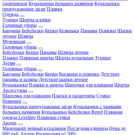
спортивные
Купальники больших размеров
Купальники
пропускающие загар
Плавки
Одежда
Туники
Шорты и юбки
Головные уборы
Банданы
Бейсболки
Кепки
Козырьки
Панамы
Повязки
Шапки
летние
Шляпы
Мужчинам
Головные уборы
Бейсболки
Кепки
Панамы
Шляпы летние
Плавки
Пляжные шорты
Шорты купальные
Туники
Детям
Головные уборы
Банданы
Бейсболки
Кепки
Косынки и повязки
Детсткие
панамы и шляпы
Детсткие шапки летние
Купальники
Плавки и шорты
Шапочки для плавания
Шорты
Аксессуары
Шапочки для плавания
Платки и палантины
Сумки
Новинки
Купальники пропускающие загар
Купальники с чашками
больших размеров
Купальники
Бейсболки Rered
Пляжная
одежда Levelpro
Пляжные сумки
Акции
Маленький черный купальник
Последняя единица
Цена до
600 руб.
Акции
Распродажа от 50%