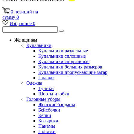
0
позиций
на
сумму
0
Избранное
0
Женщинам
Купальники
Купальники раздельные
Купальники сплошные
Купальники спортивные
Купальники больших размеров
Купальники пропускающие загар
Плавки
Одежда
Туники
Шорты и юбки
Головные уборы
Женские банданы
Бейсболки
Кепки
Козырьки
Панамы
Повязки