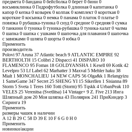
предмета
0
бандана
0
бейсболка
0
берет
0
бини
0
восьмиклинка
0
Гидрофутболка
0
длинная
0
капитанка
0
капор
0
кепка
0
козырек
0
колпак
0
комплект
0
короткая
0
короткие
0
косынка
0
немка
0
панама
0
платок
0
платье
0
повязка
0
рубашка-туника
0
снуд
0
средние
0
средняя
0
сумка
0
танкини
0
туника
0
туника-рубашка
0
туника-халат
0
чалма
0
шапка
0
шапка с ушками
0
шапочка для плавания
0
шапочка
с завязками
0
шляпа
0
шорты
0
юбка
0
Применить
производитель
Polovi
97
Aruna
37
Atlantic beach
9
ATLANTIC EMPIRE
92
BERTHOLTH
15
Colibri
2
Dispacci
41
DISPARO
10
FLAMENCO
95
Fomas
18
GOLDYANSHA
1
Kesell
69
Kotik
42
Levelpro
53
Lf Label
62
Marhatter
3
Maxval
5
Mehler haku
38
Mialt
1
MONCHALIEU
14
NEW CAPS
56
Olga&k
1
Relangyizu
1
SameGame
347
Secret
25
SHENG YI
15
Sikerllen
1
Sisianna
89
Storm
5
Sveta
1
Teres
160
Totti (Storm)
95
Tqskk
4
UrbanPeak
110
VELES
25
Verenitsa (Svetlitsa)
14
Vintage+
9
Z. Five
213
Инга
Шляпный дом
20
Моя шляпка
43
Поляярик
241
ПриКиндер
3
Сиринга
19
Применить
размеры чашек в наличии
A
12
B
29
C
58
D
39
E
10
F
6
G
0
H
0
Применить
новинки/акции