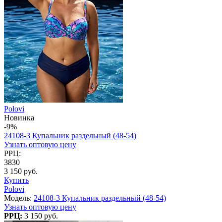
Polovi
Новинка
-9%
24108-3 Купальник раздельный (48-54)
Узнать оптовую цену
РРЦ:
3830
3 150 руб.
Купить
Polovi
Модель:
24108-3 Купальник раздельный (48-54)
Узнать оптовую цену
РРЦ:
3 150 руб.