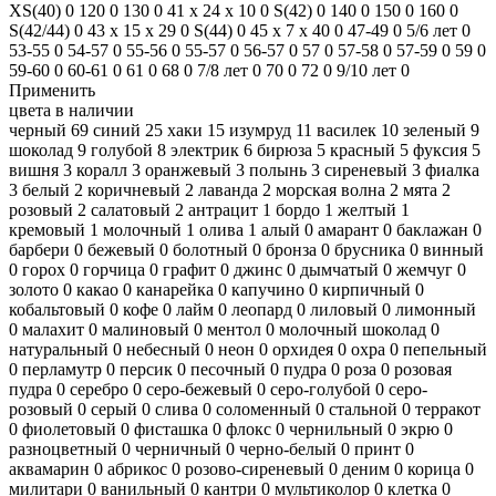
XS(40)
0
120
0
130
0
41 х 24 х 10
0
S(42)
0
140
0
150
0
160
0
S(42/44)
0
43 х 15 х 29
0
S(44)
0
45 х 7 х 40
0
47-49
0
5/6 лет
0
53-55
0
54-57
0
55-56
0
55-57
0
56-57
0
57
0
57-58
0
57-59
0
59
0
59-60
0
60-61
0
61
0
68
0
7/8 лет
0
70
0
72
0
9/10 лет
0
Применить
цвета в наличии
черный
69
синий
25
хаки
15
изумруд
11
василек
10
зеленый
9
шоколад
9
голубой
8
электрик
6
бирюза
5
красный
5
фуксия
5
вишня
3
коралл
3
оранжевый
3
полынь
3
сиреневый
3
фиалка
3
белый
2
коричневый
2
лаванда
2
морская волна
2
мята
2
розовый
2
салатовый
2
антрацит
1
бордо
1
желтый
1
кремовый
1
молочный
1
олива
1
алый
0
амарант
0
баклажан
0
барбери
0
бежевый
0
болотный
0
бронза
0
брусника
0
винный
0
горох
0
горчица
0
графит
0
джинс
0
дымчатый
0
жемчуг
0
золото
0
какао
0
канарейка
0
капучино
0
кирпичный
0
кобальтовый
0
кофе
0
лайм
0
леопард
0
лиловый
0
лимонный
0
малахит
0
малиновый
0
ментол
0
молочный шоколад
0
натуральный
0
небесный
0
неон
0
орхидея
0
охра
0
пепельный
0
перламутр
0
персик
0
песочный
0
пудра
0
роза
0
розовая
пудра
0
серебро
0
серо-бежевый
0
серо-голубой
0
серо-
розовый
0
серый
0
слива
0
соломенный
0
стальной
0
терракот
0
фиолетовый
0
фисташка
0
флокс
0
чернильный
0
экрю
0
разноцветный
0
черничный
0
черно-белый
0
принт
0
аквамарин
0
абрикос
0
розово-сиреневый
0
деним
0
корица
0
милитари
0
ванильный
0
кантри
0
мультиколор
0
клетка
0