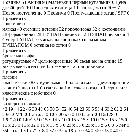
Новинка
51
Акция
93
Маленький черный купальник
6
Цена
до 600 руб.
10
Последняя единица
1
Распродажа от 50%
7
Новое поступление
0
Премиум
0
Пропускающие загар / SPF
0
Применить
чашки лифа
мягкая
40
съемные вставки
32
поролоновая
32
с косточками
28
формованная
28
ПУШАП съемный
12
ПУШАП цельный
4
Супер ПУШАП
0
мягкая на косточках со съемным
ПУШАПОМ
0
вставка из сетки
0
Применить
бретельки лифа
регулируемые
47
цельнокроенные
30
съемные на спине
15
завязываются на шее
12
съемные
12
пришивные
2
Применить
плавки
классические
83
с кулисками
11
на завязках
11
двухсторонние
3
танга
3
шорты
1
бразилиана
1
высокая посадка
1
стринги
0
классические с юбочкой
0
Применить
размеры в наличии
42
19
44
22
46
38
48
65
50
54
52
46
54
23
56
5
58
4
60
2
62
2
64
2
66
2
M/L
0
1-2 года
0
10 х 20 х 6
0
11/12 лет
0
116/128
0
128/140
0
140/152
0
15 х 14 х 10
0
15 х 15 х 10
0
15 х 15 х 15
0
15 х 25
0
15 х 32
0
16 х 18 х 5
0
20 x 15
0
20 х 15 х 6
0
3-5 лет
0
3/4 года
0
30 х 25 х 8
0
32
0
32 х 18 х 5
0
34
0
36
0
38
0
40
0