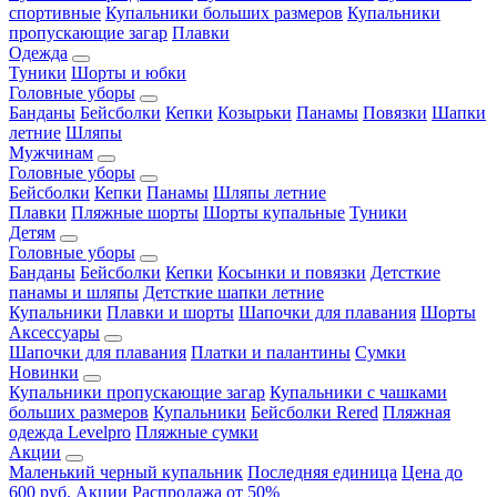
спортивные
Купальники больших размеров
Купальники
пропускающие загар
Плавки
Одежда
Туники
Шорты и юбки
Головные уборы
Банданы
Бейсболки
Кепки
Козырьки
Панамы
Повязки
Шапки
летние
Шляпы
Мужчинам
Головные уборы
Бейсболки
Кепки
Панамы
Шляпы летние
Плавки
Пляжные шорты
Шорты купальные
Туники
Детям
Головные уборы
Банданы
Бейсболки
Кепки
Косынки и повязки
Детсткие
панамы и шляпы
Детсткие шапки летние
Купальники
Плавки и шорты
Шапочки для плавания
Шорты
Аксессуары
Шапочки для плавания
Платки и палантины
Сумки
Новинки
Купальники пропускающие загар
Купальники с чашками
больших размеров
Купальники
Бейсболки Rered
Пляжная
одежда Levelpro
Пляжные сумки
Акции
Маленький черный купальник
Последняя единица
Цена до
600 руб.
Акции
Распродажа от 50%