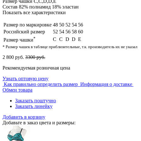
Размер чашки
C,С,D,D,E
Состав
82% полиамид 18% эластан
Показать все характеристики
Размер по маркировке
48
50
52
54
56
Российский размер
52
54
56
58
60
*
C
С
D
D
E
Размер чашки
* Размер чашек в таблице приблизительные, т.к. производитель их не указал
2 800 руб.
3300 руб.
Рекомендуемая розничная цена
Узнать оптовую цену
Как правильно определить размер
Информация о доставке
Обмен товара
Заказать поштучно
Заказать линейку
Добавить в корзину
Добавьте в заказ цвета и размеры: