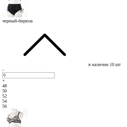
черный-бирюза
в наличии
10 шт
-
+
48
50
52
54
56