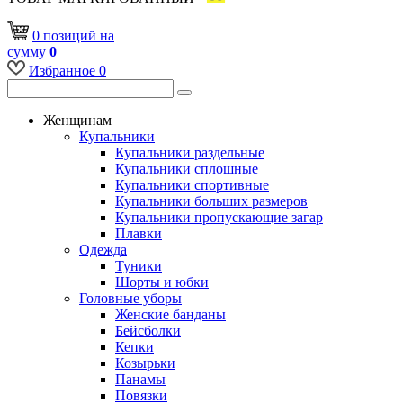
0
позиций
на
сумму
0
Избранное
0
Женщинам
Купальники
Купальники раздельные
Купальники сплошные
Купальники спортивные
Купальники больших размеров
Купальники пропускающие загар
Плавки
Одежда
Туники
Шорты и юбки
Головные уборы
Женские банданы
Бейсболки
Кепки
Козырьки
Панамы
Повязки