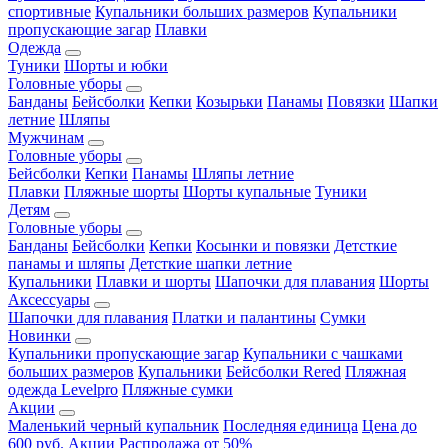
спортивные
Купальники больших размеров
Купальники
пропускающие загар
Плавки
Одежда
Туники
Шорты и юбки
Головные уборы
Банданы
Бейсболки
Кепки
Козырьки
Панамы
Повязки
Шапки
летние
Шляпы
Мужчинам
Головные уборы
Бейсболки
Кепки
Панамы
Шляпы летние
Плавки
Пляжные шорты
Шорты купальные
Туники
Детям
Головные уборы
Банданы
Бейсболки
Кепки
Косынки и повязки
Детсткие
панамы и шляпы
Детсткие шапки летние
Купальники
Плавки и шорты
Шапочки для плавания
Шорты
Аксессуары
Шапочки для плавания
Платки и палантины
Сумки
Новинки
Купальники пропускающие загар
Купальники с чашками
больших размеров
Купальники
Бейсболки Rered
Пляжная
одежда Levelpro
Пляжные сумки
Акции
Маленький черный купальник
Последняя единица
Цена до
600 руб.
Акции
Распродажа от 50%