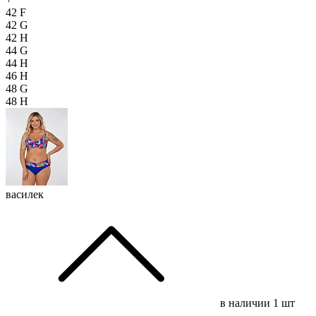
42 F
42 G
42 H
44 G
44 H
46 H
48 G
48 H
василек
в наличии
1 шт
-