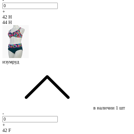
+
42 H
44 H
изумруд
в наличии
1 шт
-
+
42 F