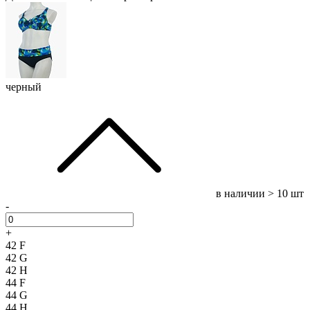
черный
в наличии
> 10 шт
-
+
42 F
42 G
42 H
44 F
44 G
44 H