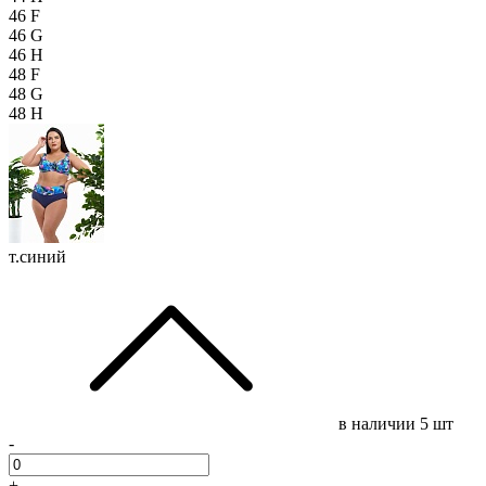
46 F
46 G
46 H
48 F
48 G
48 H
т.синий
в наличии
5 шт
-
+