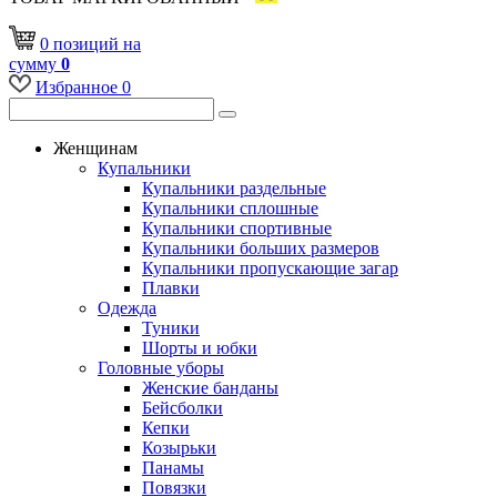
0
позиций
на
сумму
0
Избранное
0
Женщинам
Купальники
Купальники раздельные
Купальники сплошные
Купальники спортивные
Купальники больших размеров
Купальники пропускающие загар
Плавки
Одежда
Туники
Шорты и юбки
Головные уборы
Женские банданы
Бейсболки
Кепки
Козырьки
Панамы
Повязки