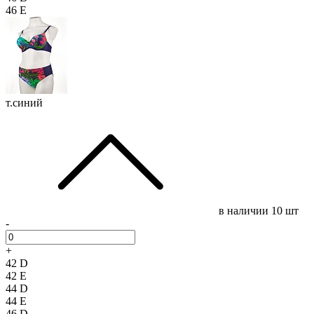
46 E
т.синий
в наличии
10 шт
-
+
42 D
42 E
44 D
44 E
46 D