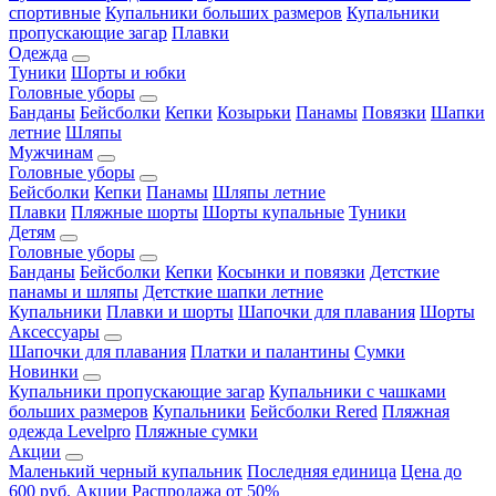
спортивные
Купальники больших размеров
Купальники
пропускающие загар
Плавки
Одежда
Туники
Шорты и юбки
Головные уборы
Банданы
Бейсболки
Кепки
Козырьки
Панамы
Повязки
Шапки
летние
Шляпы
Мужчинам
Головные уборы
Бейсболки
Кепки
Панамы
Шляпы летние
Плавки
Пляжные шорты
Шорты купальные
Туники
Детям
Головные уборы
Банданы
Бейсболки
Кепки
Косынки и повязки
Детсткие
панамы и шляпы
Детсткие шапки летние
Купальники
Плавки и шорты
Шапочки для плавания
Шорты
Аксессуары
Шапочки для плавания
Платки и палантины
Сумки
Новинки
Купальники пропускающие загар
Купальники с чашками
больших размеров
Купальники
Бейсболки Rered
Пляжная
одежда Levelpro
Пляжные сумки
Акции
Маленький черный купальник
Последняя единица
Цена до
600 руб.
Акции
Распродажа от 50%