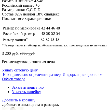
Размер
В линейке: 42-48
Российский размер
+6
Размер чашки
C,С,D,D
Состав
82% нейлон 18% спандекс
Показать все характеристики
Размер по маркировке
42
44
46
48
Российский размер
48
50
52
54
*
C
С
D
D
Размер чашки
* Размер чашек в таблице приблизительные, т.к. производитель их не указал
3 200 руб.
3760 руб.
Рекомендуемая розничная цена
Узнать оптовую цену
Как правильно определить размер
Информация о доставке
Обмен товара
Заказать поштучно
Заказать линейку
Добавить в корзину
Добавьте в заказ цвета и размеры: