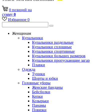
0
позиций
на
сумму
0
Избранное
0
Женщинам
Купальники
Купальники раздельные
Купальники сплошные
Купальники спортивные
Купальники больших размеров
Купальники пропускающие загар
Плавки
Одежда
Туники
Шорты и юбки
Головные уборы
Женские банданы
Бейсболки
Кепки
Козырьки
Панамы
Повязки