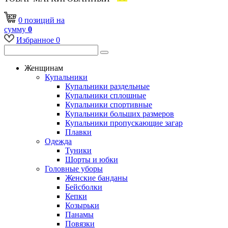
0
позиций
на
сумму
0
Избранное
0
Женщинам
Купальники
Купальники раздельные
Купальники сплошные
Купальники спортивные
Купальники больших размеров
Купальники пропускающие загар
Плавки
Одежда
Туники
Шорты и юбки
Головные уборы
Женские банданы
Бейсболки
Кепки
Козырьки
Панамы
Повязки