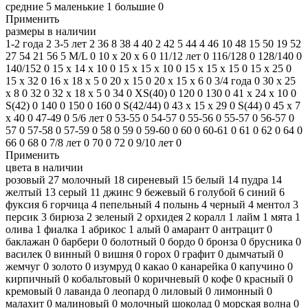
средние
5
маленькие
1
большие
0
Применить
размеры в наличии
1-2 года
2
3-5 лет
2
36
8
38
4
40
2
42
5
44
4
46
10
48
15
50
19
52
27
54
21
56
5
M/L
0
10 х 20 х 6
0
11/12 лет
0
116/128
0
128/140
0
140/152
0
15 х 14 х 10
0
15 х 15 х 10
0
15 х 15 х 15
0
15 х 25
0
15 х 32
0
16 х 18 х 5
0
20 x 15
0
20 х 15 х 6
0
3/4 года
0
30 х 25
х 8
0
32
0
32 х 18 х 5
0
34
0
XS(40)
0
120
0
130
0
41 х 24 х 10
0
S(42)
0
140
0
150
0
160
0
S(42/44)
0
43 х 15 х 29
0
S(44)
0
45 х 7
х 40
0
47-49
0
5/6 лет
0
53-55
0
54-57
0
55-56
0
55-57
0
56-57
0
57
0
57-58
0
57-59
0
58
0
59
0
59-60
0
60
0
60-61
0
61
0
62
0
64
0
66
0
68
0
7/8 лет
0
70
0
72
0
9/10 лет
0
Применить
цвета в наличии
розовый
27
молочный
18
сиреневый
15
белый
14
пудра
14
желтый
13
серый
11
джинс
9
бежевый
6
голубой
6
синий
6
фуксия
6
горчица
4
пепельный
4
полынь
4
черный
4
ментол
3
персик
3
бирюза
2
зеленый
2
орхидея
2
коралл
1
лайм
1
мята
1
олива
1
фиалка
1
абрикос
1
алый
0
амарант
0
антрацит
0
баклажан
0
барбери
0
болотный
0
бордо
0
бронза
0
брусника
0
василек
0
винный
0
вишня
0
горох
0
графит
0
дымчатый
0
жемчуг
0
золото
0
изумруд
0
какао
0
канарейка
0
капучино
0
кирпичный
0
кобальтовый
0
коричневый
0
кофе
0
красный
0
кремовый
0
лаванда
0
леопард
0
лиловый
0
лимонный
0
малахит
0
малиновый
0
молочный шоколад
0
морская волна
0