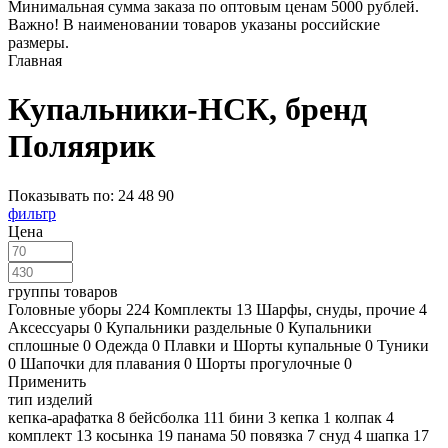
Минимальная сумма заказа по оптовым ценам 5000 рублей.
Важно! В наименовании товаров указаны российские
размеры.
Главная
Купальники-НСК, бренд
Поляярик
Показывать по:
24
48
90
фильтр
Цена
группы товаров
Головные уборы
224
Комплекты
13
Шарфы, снуды, прочие
4
Аксессуары
0
Купальники раздельные
0
Купальники
сплошные
0
Одежда
0
Плавки и Шорты купальные
0
Туники
0
Шапочки для плавания
0
Шорты прогулочные
0
Применить
тип изделий
кепка-арафатка
8
бейсболка
111
бини
3
кепка
1
колпак
4
комплект
13
косынка
19
панама
50
повязка
7
снуд
4
шапка
17