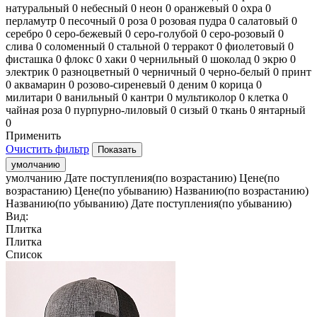
натуральный
0
небесный
0
неон
0
оранжевый
0
охра
0
перламутр
0
песочный
0
роза
0
розовая пудра
0
салатовый
0
серебро
0
серо-бежевый
0
серо-голубой
0
серо-розовый
0
слива
0
соломенный
0
стальной
0
терракот
0
фиолетовый
0
фисташка
0
флокс
0
хаки
0
чернильный
0
шоколад
0
экрю
0
электрик
0
разноцветный
0
черничный
0
черно-белый
0
принт
0
аквамарин
0
розово-сиреневый
0
деним
0
корица
0
милитари
0
ванильный
0
кантри
0
мультиколор
0
клетка
0
чайная роза
0
пурпурно-лиловый
0
сизый
0
ткань
0
янтарный
0
Применить
Очистить фильтр
умолчанию
умолчанию
Дате поступления(по возрастанию)
Цене(по
возрастанию)
Цене(по убыванию)
Названию(по возрастанию)
Названию(по убыванию)
Дате поступления(по убыванию)
Вид:
Плитка
Плитка
Список