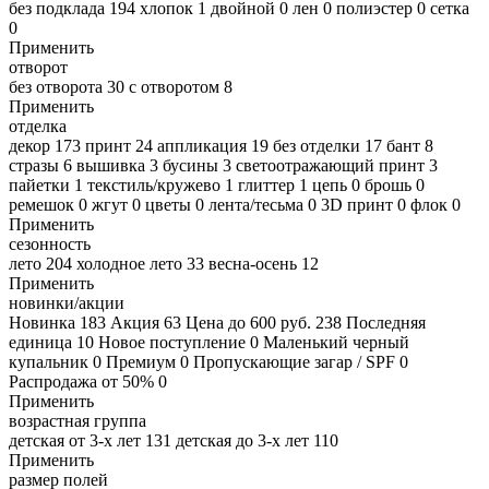
без подклада
194
хлопок
1
двойной
0
лен
0
полиэстер
0
сетка
0
Применить
отворот
без отворота
30
с отворотом
8
Применить
отделка
декор
173
принт
24
аппликация
19
без отделки
17
бант
8
стразы
6
вышивка
3
бусины
3
светоотражающий принт
3
пайетки
1
текстиль/кружево
1
глиттер
1
цепь
0
брошь
0
ремешок
0
жгут
0
цветы
0
лента/тесьма
0
3D принт
0
флок
0
Применить
сезонность
лето
204
холодное лето
33
весна-осень
12
Применить
новинки/акции
Новинка
183
Акция
63
Цена до 600 руб.
238
Последняя
единица
10
Новое поступление
0
Маленький черный
купальник
0
Премиум
0
Пропускающие загар / SPF
0
Распродажа от 50%
0
Применить
возрастная группа
детская от 3-х лет
131
детская до 3-х лет
110
Применить
размер полей