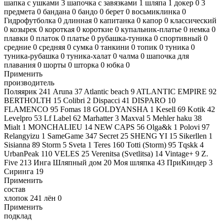
шапка с ушками
3
шапочка с завязками
1
шляпа
1
докер
0
3
предмета
0
бандана
0
бандо
0
берет
0
восьмиклинка
0
Гидрофутболка
0
длинная
0
капитанка
0
капор
0
классический
0
козырек
0
короткая
0
короткие
0
купальник-платье
0
немка
0
плавки
0
платок
0
платье
0
рубашка-туника
0
спортивный
0
средние
0
средняя
0
сумка
0
танкини
0
топик
0
туника
0
туника-рубашка
0
туника-халат
0
чалма
0
шапочка для
плавания
0
шорты
0
шторка
0
юбка
0
Применить
производитель
Поляярик
241
Aruna
37
Atlantic beach
9
ATLANTIC EMPIRE
92
BERTHOLTH
15
Colibri
2
Dispacci
41
DISPARO
10
FLAMENCO
95
Fomas
18
GOLDYANSHA
1
Kesell
69
Kotik
42
Levelpro
53
Lf Label
62
Marhatter
3
Maxval
5
Mehler haku
38
Mialt
1
MONCHALIEU
14
NEW CAPS
56
Olga&k
1
Polovi
97
Relangyizu
1
SameGame
347
Secret
25
SHENG YI
15
Sikerllen
1
Sisianna
89
Storm
5
Sveta
1
Teres
160
Totti (Storm)
95
Tqskk
4
UrbanPeak
110
VELES
25
Verenitsa (Svetlitsa)
14
Vintage+
9
Z.
Five
213
Инга Шляпный дом
20
Моя шляпка
43
ПриКиндер
3
Сиринга
19
Применить
состав
хлопок
241
лён
0
Применить
подклад