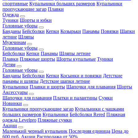
спортивные
Купальники больших размеров
Купальники
пропускающие загар
Плавки
Одежда
Туники
Шорты и юбки
Головные уборы
Банданы
Бейсболки
Кепки
Козырьки
Панамы
Повязки
Шапки
летние
Шляпы
Мужчинам
Головные уборы
Бейсболки
Кепки
Панамы
Шляпы летние
Плавки
Пляжные шорты
Шорты купальные
Туники
Детям
Головные уборы
Банданы
Бейсболки
Кепки
Косынки и повязки
Детсткие
панамы и шляпы
Детсткие шапки летние
Купальники
Плавки и шорты
Шапочки для плавания
Шорты
Аксессуары
Шапочки для плавания
Платки и палантины
Сумки
Новинки
Купальники пропускающие загар
Купальники с чашками
больших размеров
Купальники
Бейсболки Rered
Пляжная
одежда Levelpro
Пляжные сумки
Акции
Маленький черный купальник
Последняя единица
Цена до
600 руб.
Акции
Распродажа от 50%