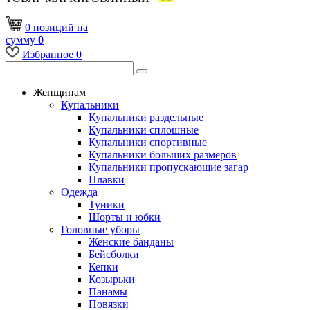
0
позиций
на
сумму
0
Избранное
0
Женщинам
Купальники
Купальники раздельные
Купальники сплошные
Купальники спортивные
Купальники больших размеров
Купальники пропускающие загар
Плавки
Одежда
Туники
Шорты и юбки
Головные уборы
Женские банданы
Бейсболки
Кепки
Козырьки
Панамы
Повязки