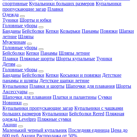
спортивные
Купальники больших размеров
Купальники
пропускающие загар
Плавки
Одежда
Туники
Шорты и юбки
Головные уборы
Банданы
Бейсболки
Кепки
Козырьки
Панамы
Повязки
Шапки
летние
Шляпы
Мужчинам
Головные уборы
Бейсболки
Кепки
Панамы
Шляпы летние
Плавки
Пляжные шорты
Шорты купальные
Туники
Детям
Головные уборы
Банданы
Бейсболки
Кепки
Косынки и повязки
Детсткие
панамы и шляпы
Детсткие шапки летние
Купальники
Плавки и шорты
Шапочки для плавания
Шорты
Аксессуары
Шапочки для плавания
Платки и палантины
Сумки
Новинки
Купальники пропускающие загар
Купальники с чашками
больших размеров
Купальники
Бейсболки Rered
Пляжная
одежда Levelpro
Пляжные сумки
Акции
Маленький черный купальник
Последняя единица
Цена до
600 руб.
Акции
Распродажа от 50%