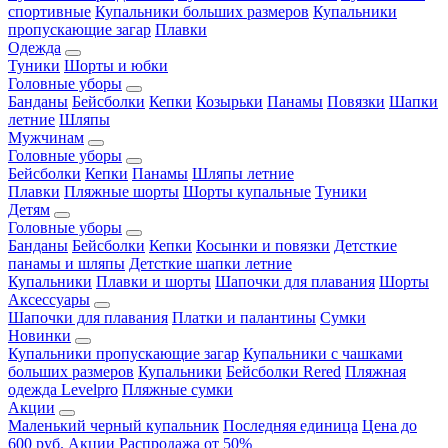
спортивные
Купальники больших размеров
Купальники
пропускающие загар
Плавки
Одежда
Туники
Шорты и юбки
Головные уборы
Банданы
Бейсболки
Кепки
Козырьки
Панамы
Повязки
Шапки
летние
Шляпы
Мужчинам
Головные уборы
Бейсболки
Кепки
Панамы
Шляпы летние
Плавки
Пляжные шорты
Шорты купальные
Туники
Детям
Головные уборы
Банданы
Бейсболки
Кепки
Косынки и повязки
Детсткие
панамы и шляпы
Детсткие шапки летние
Купальники
Плавки и шорты
Шапочки для плавания
Шорты
Аксессуары
Шапочки для плавания
Платки и палантины
Сумки
Новинки
Купальники пропускающие загар
Купальники с чашками
больших размеров
Купальники
Бейсболки Rered
Пляжная
одежда Levelpro
Пляжные сумки
Акции
Маленький черный купальник
Последняя единица
Цена до
600 руб.
Акции
Распродажа от 50%