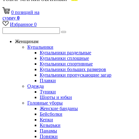
0
позиций
на
сумму
0
Избранное
0
Женщинам
Купальники
Купальники раздельные
Купальники сплошные
Купальники спортивные
Купальники больших размеров
Купальники пропускающие загар
Плавки
Одежда
Туники
Шорты и юбки
Головные уборы
Женские банданы
Бейсболки
Кепки
Козырьки
Панамы
Повязки