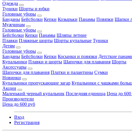
Одежда
Туники
Шорты и юбки
Головные уборы
Банданы
Бейсболки
Кепки
Козырьки
Панамы
Повязки
Шапки л
Мужчинам
Головные уборы
Бейсболки
Кепки
Панамы
Шляпы летние
Плавки
Пляжные шорты
Шорты купальные
Туники
Детям
Головные уборы
Банданы
Бейсболки
Кепки
Косынки и повязки
Детсткие панам
Купальники
Плавки и шорты
Шапочки для плавания
Шорты
Аксессуары
Шапочки для плавания
Платки и палантины
Сумки
Новинки
Купальники пропускающие загар
Купальники с чашками больш
Акции
Маленький черный купальник
Последняя единица
Цена до 600
Производители
Цена до 600 руб
Вход
Регистрация