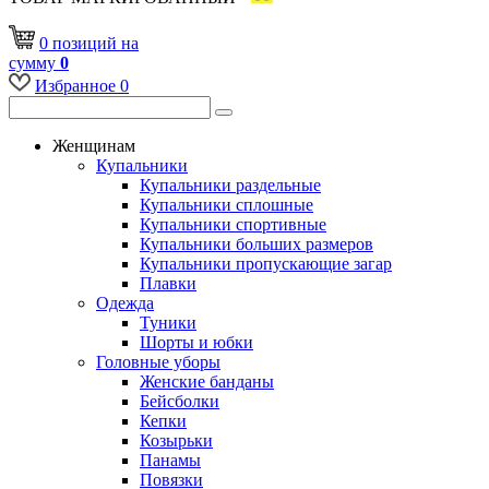
0
позиций
на
сумму
0
Избранное
0
Женщинам
Купальники
Купальники раздельные
Купальники сплошные
Купальники спортивные
Купальники больших размеров
Купальники пропускающие загар
Плавки
Одежда
Туники
Шорты и юбки
Головные уборы
Женские банданы
Бейсболки
Кепки
Козырьки
Панамы
Повязки