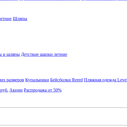
етние
Шляпы
ы и шляпы
Детсткие шапки летние
их размеров
Купальники
Бейсболки Rered
Пляжная одежда Leve
 руб.
Акции
Распродажа от 50%