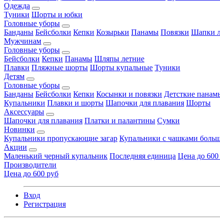
Одежда
Туники
Шорты и юбки
Головные уборы
Банданы
Бейсболки
Кепки
Козырьки
Панамы
Повязки
Шапки л
Мужчинам
Головные уборы
Бейсболки
Кепки
Панамы
Шляпы летние
Плавки
Пляжные шорты
Шорты купальные
Туники
Детям
Головные уборы
Банданы
Бейсболки
Кепки
Косынки и повязки
Детсткие панам
Купальники
Плавки и шорты
Шапочки для плавания
Шорты
Аксессуары
Шапочки для плавания
Платки и палантины
Сумки
Новинки
Купальники пропускающие загар
Купальники с чашками больш
Акции
Маленький черный купальник
Последняя единица
Цена до 600
Производители
Цена до 600 руб
Вход
Регистрация