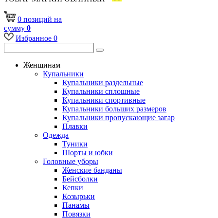
0
позиций
на
сумму
0
Избранное
0
Женщинам
Купальники
Купальники раздельные
Купальники сплошные
Купальники спортивные
Купальники больших размеров
Купальники пропускающие загар
Плавки
Одежда
Туники
Шорты и юбки
Головные уборы
Женские банданы
Бейсболки
Кепки
Козырьки
Панамы
Повязки