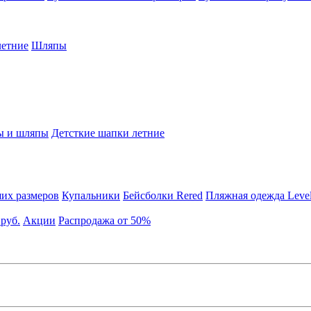
етние
Шляпы
ы и шляпы
Детсткие шапки летние
их размеров
Купальники
Бейсболки Rered
Пляжная одежда Leve
 руб.
Акции
Распродажа от 50%