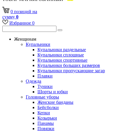
0
позиций
на
сумму
0
Избранное
0
Женщинам
Купальники
Купальники раздельные
Купальники сплошные
Купальники спортивные
Купальники больших размеров
Купальники пропускающие загар
Плавки
Одежда
Туники
Шорты и юбки
Головные уборы
Женские банданы
Бейсболки
Кепки
Козырьки
Панамы
Повязки