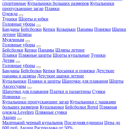
спортивные
Купальники больших размеров
Купальники
пропускающие загар
Плавки
Одежда
Туники
Шорты и юбки
Головные уборы
Банданы
Бейсболки
Кепки
Козырьки
Панамы
Повязки
Шапки
летние
Шляпы
Мужчинам
Головные уборы
Бейсболки
Кепки
Панамы
Шляпы летние
Плавки
Пляжные шорты
Шорты купальные
Туники
Детям
Головные уборы
Банданы
Бейсболки
Кепки
Косынки и повязки
Детсткие
панамы и шляпы
Детсткие шапки летние
Купальники
Плавки и шорты
Шапочки для плавания
Шорты
Аксессуары
Шапочки для плавания
Платки и палантины
Сумки
Новинки
Купальники пропускающие загар
Купальники с чашками
больших размеров
Купальники
Бейсболки Rered
Пляжная
одежда Levelpro
Пляжные сумки
Акции
Маленький черный купальник
Последняя единица
Цена до
600 руб.
Акции
Распродажа от 50%