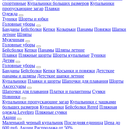
спортивные
Купальники больших размеров
Купальники
пропускающие загар
Плавки
Одежда
Туники
Шорты и юбки
Головные уборы
Банданы
Бейсболки
Кепки
Козырьки
Панамы
Повязки
Шапки
летние
Шляпы
Мужчинам
Головные уборы
Бейсболки
Кепки
Панамы
Шляпы летние
Плавки
Пляжные шорты
Шорты купальные
Туники
Детям
Головные уборы
Банданы
Бейсболки
Кепки
Косынки и повязки
Детсткие
панамы и шляпы
Детсткие шапки летние
Купальники
Плавки и шорты
Шапочки для плавания
Шорты
Аксессуары
Шапочки для плавания
Платки и палантины
Сумки
Новинки
Купальники пропускающие загар
Купальники с чашками
больших размеров
Купальники
Бейсболки Rered
Пляжная
одежда Levelpro
Пляжные сумки
Акции
Маленький черный купальник
Последняя единица
Цена до
600 руб.
Акции
Распродажа от 50%