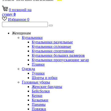
0
позиций
на
сумму
0
Избранное
0
Женщинам
Купальники
Купальники раздельные
Купальники сплошные
Купальники спортивные
Купальники больших размеров
Купальники пропускающие загар
Плавки
Одежда
Туники
Шорты и юбки
Головные уборы
Женские банданы
Бейсболки
Кепки
Козырьки
Панамы
Повязки