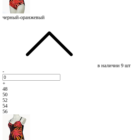
черный-оранжевый
в наличии
9 шт
-
+
48
50
52
54
56