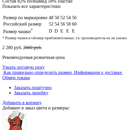
Состав
82% полиамид 18% эластан
Показать все характеристики
Размер по маркировке
48
50
52
54
56
Российский размер
52
54
56
58
60
*
D
D
E
E
E
Размер чашки
* Размер чашек в таблице приблизительные, т.к. производитель их не указал
2 280 руб.
2660 руб.
Рекомендуемая розничная цена
Узнать оптовую цену
Как правильно определить размер
Информация о доставке
Обмен товара
Заказать поштучно
Заказать линейку
Добавить в корзину
Добавьте в заказ цвета и размеры: