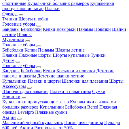
спортивные
Купальники больших размеров
Купальники
пропускающие загар
Плавки
Одежда
Туники
Шорты и юбки
Головные уборы
Банданы
Бейсболки
Кепки
Козырьки
Панамы
Повязки
Шапки
летние
Шляпы
Мужчинам
Головные уборы
Бейсболки
Кепки
Панамы
Шляпы летние
Плавки
Пляжные шорты
Шорты купальные
Туники
Детям
Головные уборы
Банданы
Бейсболки
Кепки
Косынки и повязки
Детсткие
панамы и шляпы
Детсткие шапки летние
Купальники
Плавки и шорты
Шапочки для плавания
Шорты
Аксессуары
Шапочки для плавания
Платки и палантины
Сумки
Новинки
Купальники пропускающие загар
Купальники с чашками
больших размеров
Купальники
Бейсболки Rered
Пляжная
одежда Levelpro
Пляжные сумки
Акции
Маленький черный купальник
Последняя единица
Цена до
600 руб.
Акции
Распродажа от 50%