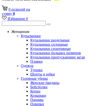
0
позиций
на
сумму
0
Избранное
0
Женщинам
Купальники
Купальники раздельные
Купальники сплошные
Купальники спортивные
Купальники больших размеров
Купальники пропускающие загар
Плавки
Одежда
Туники
Шорты и юбки
Головные уборы
Женские банданы
Бейсболки
Кепки
Козырьки
Панамы
Повязки