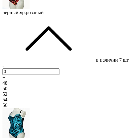
черный-яр.розовый
в наличии
7 шт
-
+
48
50
52
54
56