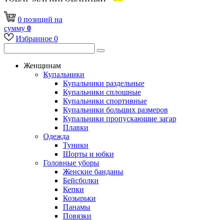
0
позиций
на
сумму
0
Избранное
0
Женщинам
Купальники
Купальники раздельные
Купальники сплошные
Купальники спортивные
Купальники больших размеров
Купальники пропускающие загар
Плавки
Одежда
Туники
Шорты и юбки
Головные уборы
Женские банданы
Бейсболки
Кепки
Козырьки
Панамы
Повязки