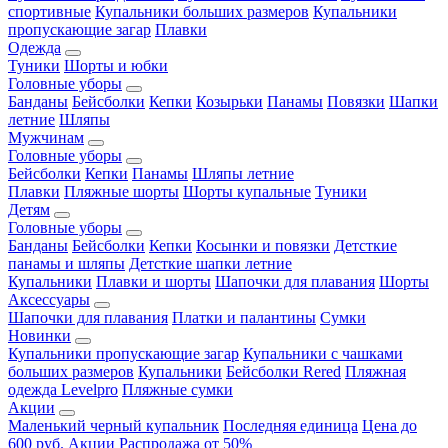
спортивные
Купальники больших размеров
Купальники
пропускающие загар
Плавки
Одежда
Туники
Шорты и юбки
Головные уборы
Банданы
Бейсболки
Кепки
Козырьки
Панамы
Повязки
Шапки
летние
Шляпы
Мужчинам
Головные уборы
Бейсболки
Кепки
Панамы
Шляпы летние
Плавки
Пляжные шорты
Шорты купальные
Туники
Детям
Головные уборы
Банданы
Бейсболки
Кепки
Косынки и повязки
Детсткие
панамы и шляпы
Детсткие шапки летние
Купальники
Плавки и шорты
Шапочки для плавания
Шорты
Аксессуары
Шапочки для плавания
Платки и палантины
Сумки
Новинки
Купальники пропускающие загар
Купальники с чашками
больших размеров
Купальники
Бейсболки Rered
Пляжная
одежда Levelpro
Пляжные сумки
Акции
Маленький черный купальник
Последняя единица
Цена до
600 руб.
Акции
Распродажа от 50%