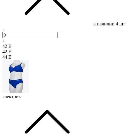
в наличии
4 шт
-
+
42 E
42 F
44 E
электрик