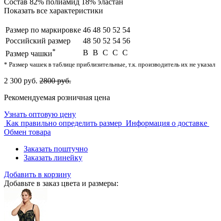
Состав
82% полиамид 18% эластан
Показать все характеристики
Размер по маркировке
46
48
50
52
54
Российский размер
48
50
52
54
56
*
B
B
C
C
C
Размер чашки
* Размер чашек в таблице приблизительные, т.к. производитель их не указал
2 300 руб.
2800 руб.
Рекомендуемая розничная цена
Узнать оптовую цену
Как правильно определить размер
Информация о доставке
Обмен товара
Заказать поштучно
Заказать линейку
Добавить в корзину
Добавьте в заказ цвета и размеры: