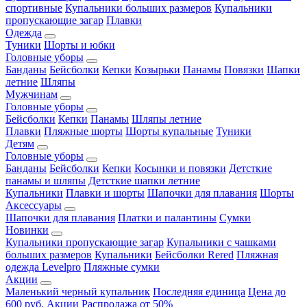
спортивные
Купальники больших размеров
Купальники
пропускающие загар
Плавки
Одежда
Туники
Шорты и юбки
Головные уборы
Банданы
Бейсболки
Кепки
Козырьки
Панамы
Повязки
Шапки
летние
Шляпы
Мужчинам
Головные уборы
Бейсболки
Кепки
Панамы
Шляпы летние
Плавки
Пляжные шорты
Шорты купальные
Туники
Детям
Головные уборы
Банданы
Бейсболки
Кепки
Косынки и повязки
Детсткие
панамы и шляпы
Детсткие шапки летние
Купальники
Плавки и шорты
Шапочки для плавания
Шорты
Аксессуары
Шапочки для плавания
Платки и палантины
Сумки
Новинки
Купальники пропускающие загар
Купальники с чашками
больших размеров
Купальники
Бейсболки Rered
Пляжная
одежда Levelpro
Пляжные сумки
Акции
Маленький черный купальник
Последняя единица
Цена до
600 руб.
Акции
Распродажа от 50%