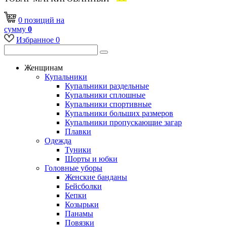
0
позиций
на
сумму
0
Избранное
0
Женщинам
Купальники
Купальники раздельные
Купальники сплошные
Купальники спортивные
Купальники больших размеров
Купальники пропускающие загар
Плавки
Одежда
Туники
Шорты и юбки
Головные уборы
Женские банданы
Бейсболки
Кепки
Козырьки
Панамы
Повязки