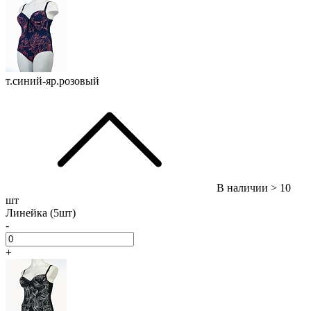
т.синий-яр.розовый
В наличии
> 10
шт
Линейка (5шт)
-
+