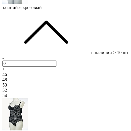
т.синий-яр.розовый
в наличии
> 10 шт
-
+
46
48
50
52
54