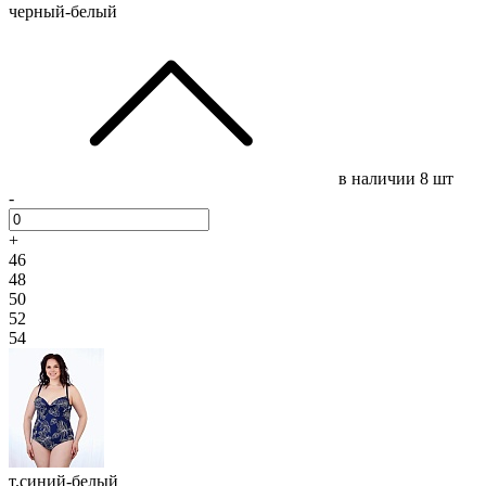
черный-белый
в наличии
8 шт
-
+
46
48
50
52
54
т.синий-белый