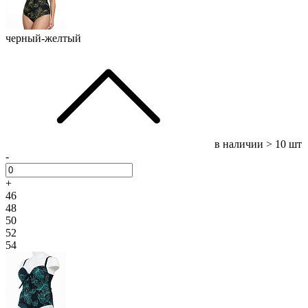
черный-желтый
в наличии
> 10 шт
-
+
46
48
50
52
54