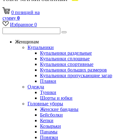
0
позиций
на
сумму
0
Избранное
0
Женщинам
Купальники
Купальники раздельные
Купальники сплошные
Купальники спортивные
Купальники больших размеров
Купальники пропускающие загар
Плавки
Одежда
Туники
Шорты и юбки
Головные уборы
Женские банданы
Бейсболки
Кепки
Козырьки
Панамы
Повязки