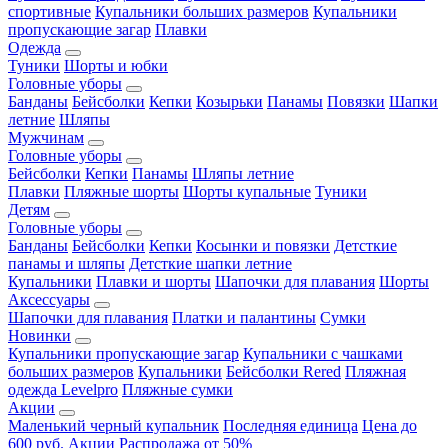
спортивные
Купальники больших размеров
Купальники
пропускающие загар
Плавки
Одежда
Туники
Шорты и юбки
Головные уборы
Банданы
Бейсболки
Кепки
Козырьки
Панамы
Повязки
Шапки
летние
Шляпы
Мужчинам
Головные уборы
Бейсболки
Кепки
Панамы
Шляпы летние
Плавки
Пляжные шорты
Шорты купальные
Туники
Детям
Головные уборы
Банданы
Бейсболки
Кепки
Косынки и повязки
Детсткие
панамы и шляпы
Детсткие шапки летние
Купальники
Плавки и шорты
Шапочки для плавания
Шорты
Аксессуары
Шапочки для плавания
Платки и палантины
Сумки
Новинки
Купальники пропускающие загар
Купальники с чашками
больших размеров
Купальники
Бейсболки Rered
Пляжная
одежда Levelpro
Пляжные сумки
Акции
Маленький черный купальник
Последняя единица
Цена до
600 руб.
Акции
Распродажа от 50%