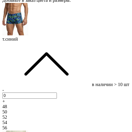
Добавьте в заказ цвета и размеры:
т.синий
в наличии
> 10 шт
-
+
48
50
52
54
56