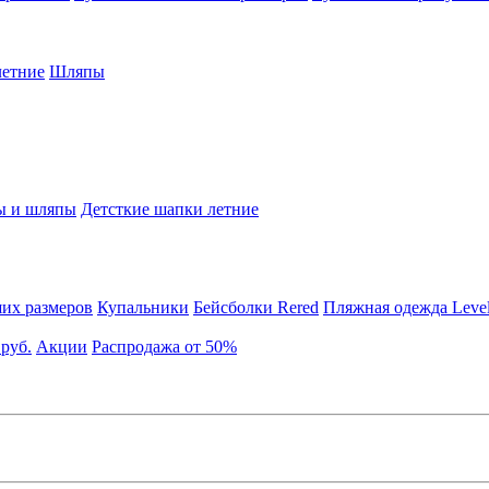
етние
Шляпы
ы и шляпы
Детсткие шапки летние
их размеров
Купальники
Бейсболки Rered
Пляжная одежда Leve
 руб.
Акции
Распродажа от 50%