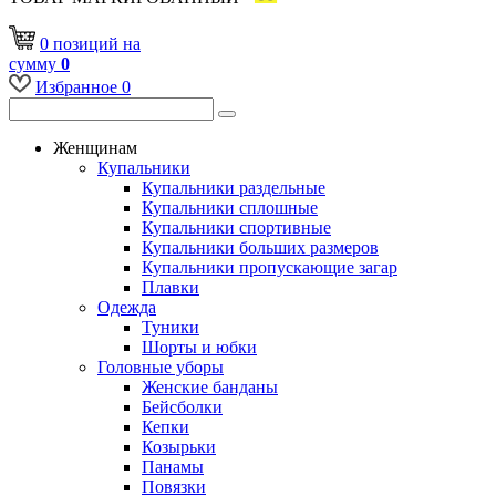
0
позиций
на
сумму
0
Избранное
0
Женщинам
Купальники
Купальники раздельные
Купальники сплошные
Купальники спортивные
Купальники больших размеров
Купальники пропускающие загар
Плавки
Одежда
Туники
Шорты и юбки
Головные уборы
Женские банданы
Бейсболки
Кепки
Козырьки
Панамы
Повязки