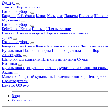
Одежда
Туники
Шорты и юбки
Головные уборы
Банданы
Бейсболки
Кепки
Козырьки
Панамы
Повязки
Шапки л
Мужчинам
Головные уборы
Бейсболки
Кепки
Панамы
Шляпы летние
Плавки
Пляжные шорты
Шорты купальные
Туники
Детям
Головные уборы
Банданы
Бейсболки
Кепки
Косынки и повязки
Детсткие панам
Купальники
Плавки и шорты
Шапочки для плавания
Шорты
Аксессуары
Шапочки для плавания
Платки и палантины
Сумки
Новинки
Купальники пропускающие загар
Купальники с чашками больш
Акции
Маленький черный купальник
Последняя единица
Цена до 600
Производители
Цена до 600 руб
Вход
Регистрация