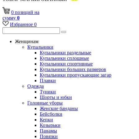
0
позиций
на
сумму
0
Избранное
0
Женщинам
Купальники
Купальники раздельные
Купальники сплошные
Купальники спортивные
Купальники больших размеров
Купальники пропускающие загар
Плавки
Одежда
Туники
Шорты и юбки
Головные уборы
Женские банданы
Бейсболки
Кепки
Козырьки
Панамы
Повязки