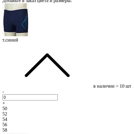
Добавьте в заказ цвета и размеры:
т.синий
в наличии
> 10 шт
-
+
50
52
54
56
58