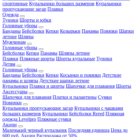
спортивные
Купальники больших размеров
Купальники
пропускающие загар
Плавки
Одежда
Туники
Шорты и юбки
Головные уборы
Банданы
Бейсболки
Кепки
Козырьки
Панамы
Повязки
Шапки
летние
Шляпы
Мужчинам
Головные уборы
Бейсболки
Кепки
Панамы
Шляпы летние
Плавки
Пляжные шорты
Шорты купальные
Туники
Детям
Головные уборы
Банданы
Бейсболки
Кепки
Косынки и повязки
Детсткие
панамы и шляпы
Детсткие шапки летние
Купальники
Плавки и шорты
Шапочки для плавания
Шорты
Аксессуары
Шапочки для плавания
Платки и палантины
Сумки
Новинки
Купальники пропускающие загар
Купальники с чашками
больших размеров
Купальники
Бейсболки Rered
Пляжная
одежда Levelpro
Пляжные сумки
Акции
Маленький черный купальник
Последняя единица
Цена до
600 руб.
Акции
Распродажа от 50%