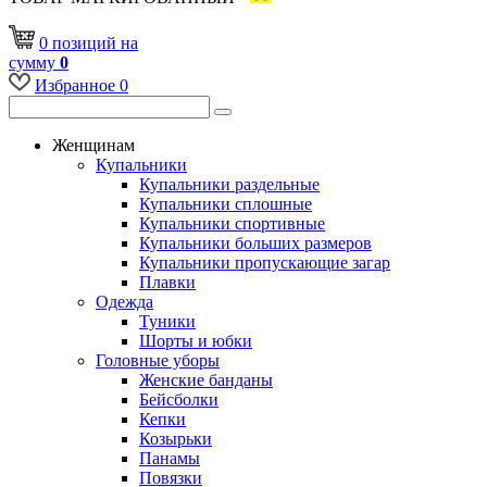
0
позиций
на
сумму
0
Избранное
0
Женщинам
Купальники
Купальники раздельные
Купальники сплошные
Купальники спортивные
Купальники больших размеров
Купальники пропускающие загар
Плавки
Одежда
Туники
Шорты и юбки
Головные уборы
Женские банданы
Бейсболки
Кепки
Козырьки
Панамы
Повязки