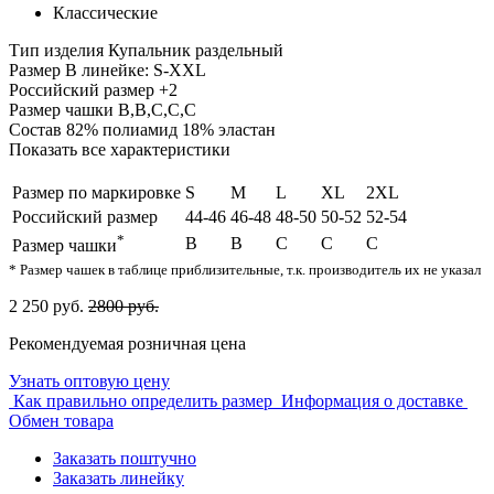
Классические
Тип изделия
Купальник раздельный
Размер
В линейке: S-XXL
Российский размер
+2
Размер чашки
B,B,C,C,C
Состав
82% полиамид 18% эластан
Показать все характеристики
Размер по маркировке
S
M
L
XL
2XL
Российский размер
44-46
46-48
48-50
50-52
52-54
*
B
B
C
C
C
Размер чашки
* Размер чашек в таблице приблизительные, т.к. производитель их не указал
2 250 руб.
2800 руб.
Рекомендуемая розничная цена
Узнать оптовую цену
Как правильно определить размер
Информация о доставке
Обмен товара
Заказать поштучно
Заказать линейку