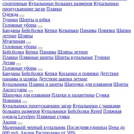
спортивные
Купальники больших размеров
Купальники
пропускающие загар
Плавки
Одежда
Туники
Шорты и юбки
Головные уборы
Банданы
Бейсболки
Кепки
Козырьки
Панамы
Повязки
Шапки
летние
Шляпы
Мужчинам
Головные уборы
Бейсболки
Кепки
Панамы
Шляпы летние
Плавки
Пляжные шорты
Шорты купальные
Туники
Детям
Головные уборы
Банданы
Бейсболки
Кепки
Косынки и повязки
Детсткие
панамы и шляпы
Детсткие шапки летние
Купальники
Плавки и шорты
Шапочки для плавания
Шорты
Аксессуары
Шапочки для плавания
Платки и палантины
Сумки
Новинки
Купальники пропускающие загар
Купальники с чашками
больших размеров
Купальники
Бейсболки Rered
Пляжная
одежда Levelpro
Пляжные сумки
Акции
Маленький черный купальник
Последняя единица
Цена до
600 руб.
Акции
Распродажа от 50%