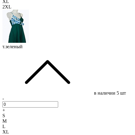
XL
2XL
т.зеленый
в наличии
5 шт
-
+
S
M
L
XL