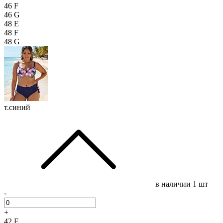
46 F
46 G
48 E
48 F
48 G
т.синий
в наличии
1 шт
-
+
42 E