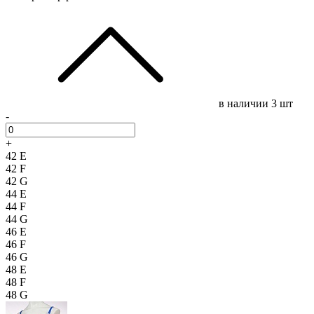
в наличии
3 шт
-
+
42 E
42 F
42 G
44 E
44 F
44 G
46 E
46 F
46 G
48 E
48 F
48 G