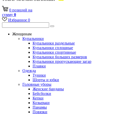
0
позиций
на
сумму
0
Избранное
0
Женщинам
Купальники
Купальники раздельные
Купальники сплошные
Купальники спортивные
Купальники больших размеров
Купальники пропускающие загар
Плавки
Одежда
Туники
Шорты и юбки
Головные уборы
Женские банданы
Бейсболки
Кепки
Козырьки
Панамы
Повязки