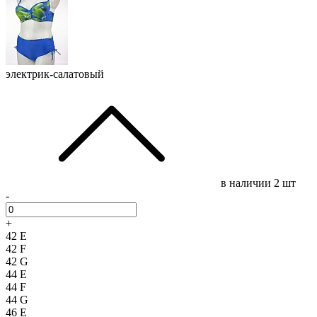
электрик-салатовый
в наличии
2 шт
-
+
42 E
42 F
42 G
44 E
44 F
44 G
46 E