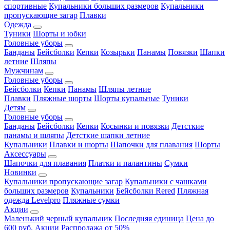
спортивные
Купальники больших размеров
Купальники
пропускающие загар
Плавки
Одежда
Туники
Шорты и юбки
Головные уборы
Банданы
Бейсболки
Кепки
Козырьки
Панамы
Повязки
Шапки
летние
Шляпы
Мужчинам
Головные уборы
Бейсболки
Кепки
Панамы
Шляпы летние
Плавки
Пляжные шорты
Шорты купальные
Туники
Детям
Головные уборы
Банданы
Бейсболки
Кепки
Косынки и повязки
Детсткие
панамы и шляпы
Детсткие шапки летние
Купальники
Плавки и шорты
Шапочки для плавания
Шорты
Аксессуары
Шапочки для плавания
Платки и палантины
Сумки
Новинки
Купальники пропускающие загар
Купальники с чашками
больших размеров
Купальники
Бейсболки Rered
Пляжная
одежда Levelpro
Пляжные сумки
Акции
Маленький черный купальник
Последняя единица
Цена до
600 руб.
Акции
Распродажа от 50%