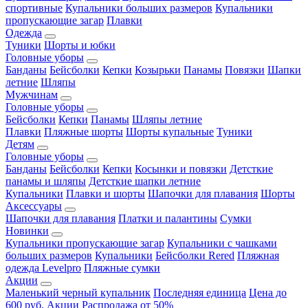
спортивные
Купальники больших размеров
Купальники
пропускающие загар
Плавки
Одежда
Туники
Шорты и юбки
Головные уборы
Банданы
Бейсболки
Кепки
Козырьки
Панамы
Повязки
Шапки
летние
Шляпы
Мужчинам
Головные уборы
Бейсболки
Кепки
Панамы
Шляпы летние
Плавки
Пляжные шорты
Шорты купальные
Туники
Детям
Головные уборы
Банданы
Бейсболки
Кепки
Косынки и повязки
Детсткие
панамы и шляпы
Детсткие шапки летние
Купальники
Плавки и шорты
Шапочки для плавания
Шорты
Аксессуары
Шапочки для плавания
Платки и палантины
Сумки
Новинки
Купальники пропускающие загар
Купальники с чашками
больших размеров
Купальники
Бейсболки Rered
Пляжная
одежда Levelpro
Пляжные сумки
Акции
Маленький черный купальник
Последняя единица
Цена до
600 руб.
Акции
Распродажа от 50%