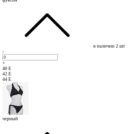
в наличии
2 шт
-
+
40 E
42 E
44 E
черный