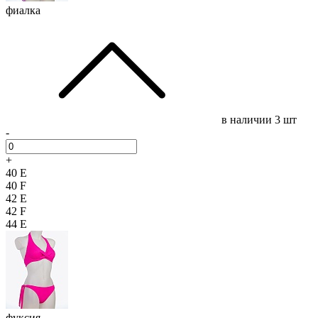
фиалка
в наличии
3 шт
-
+
40 E
40 F
42 E
42 F
44 E
фуксия