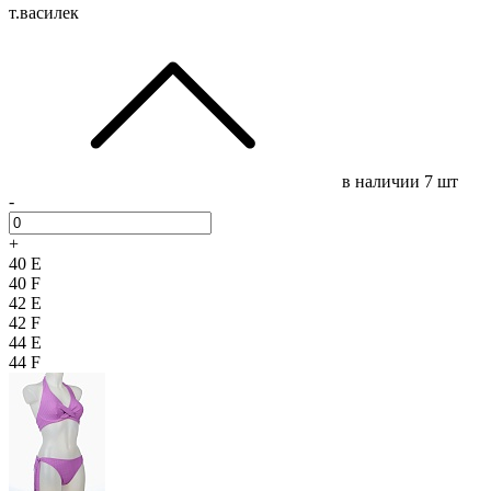
т.василек
в наличии
7 шт
-
+
40 E
40 F
42 E
42 F
44 E
44 F