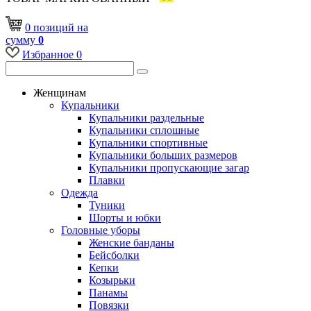
0
позиций
на
сумму
0
Избранное
0
Женщинам
Купальники
Купальники раздельные
Купальники сплошные
Купальники спортивные
Купальники больших размеров
Купальники пропускающие загар
Плавки
Одежда
Туники
Шорты и юбки
Головные уборы
Женские банданы
Бейсболки
Кепки
Козырьки
Панамы
Повязки