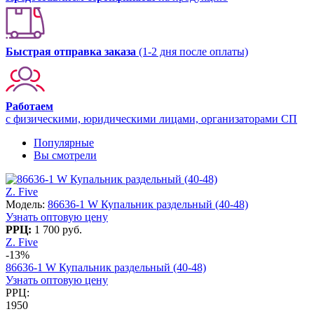
Быстрая отправка заказа
(1-2 дня после оплаты)
Работаем
с физическими, юридическими лицами, организаторами СП
Популярные
Вы смотрели
Z. Five
Модель:
86636-1 W Купальник раздельный (40-48)
Узнать оптовую цену
РРЦ:
1 700 руб.
Z. Five
-13%
86636-1 W Купальник раздельный (40-48)
Узнать оптовую цену
РРЦ:
1950