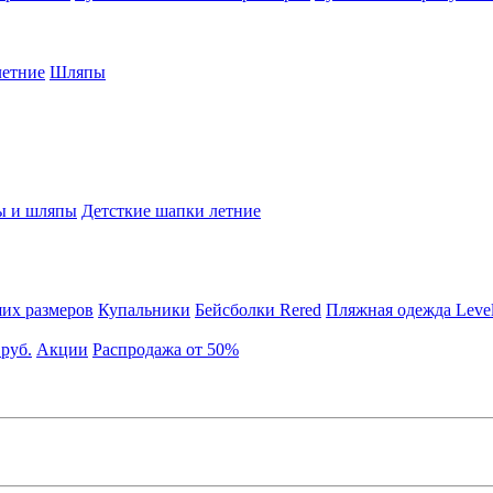
етние
Шляпы
ы и шляпы
Детсткие шапки летние
их размеров
Купальники
Бейсболки Rered
Пляжная одежда Leve
 руб.
Акции
Распродажа от 50%