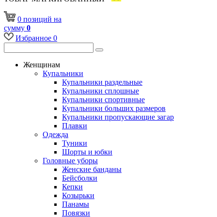
0
позиций
на
сумму
0
Избранное
0
Женщинам
Купальники
Купальники раздельные
Купальники сплошные
Купальники спортивные
Купальники больших размеров
Купальники пропускающие загар
Плавки
Одежда
Туники
Шорты и юбки
Головные уборы
Женские банданы
Бейсболки
Кепки
Козырьки
Панамы
Повязки