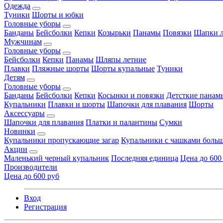
Одежда
Туники
Шорты и юбки
Головные уборы
Банданы
Бейсболки
Кепки
Козырьки
Панамы
Повязки
Шапки л
Мужчинам
Головные уборы
Бейсболки
Кепки
Панамы
Шляпы летние
Плавки
Пляжные шорты
Шорты купальные
Туники
Детям
Головные уборы
Банданы
Бейсболки
Кепки
Косынки и повязки
Детсткие панам
Купальники
Плавки и шорты
Шапочки для плавания
Шорты
Аксессуары
Шапочки для плавания
Платки и палантины
Сумки
Новинки
Купальники пропускающие загар
Купальники с чашками больш
Акции
Маленький черный купальник
Последняя единица
Цена до 600
Производители
Цена до 600 руб
Вход
Регистрация