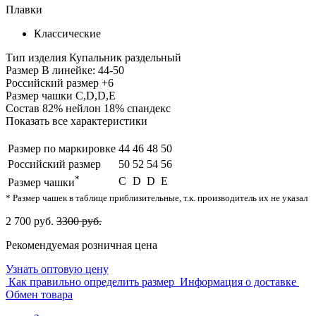
Плавки
Классические
Тип изделия
Купальник раздельный
Размер
В линейке: 44-50
Российский размер
+6
Размер чашки
C,D,D,E
Состав
82% нейлон 18% спандекс
Показать все характеристики
Размер по маркировке
44
46
48
50
Российский размер
50
52
54
56
*
C
D
D
E
Размер чашки
* Размер чашек в таблице приблизительные, т.к. производитель их не указал
2 700 руб.
3300 руб.
Рекомендуемая розничная цена
Узнать оптовую цену
Как правильно определить размер
Информация о доставке
Обмен товара