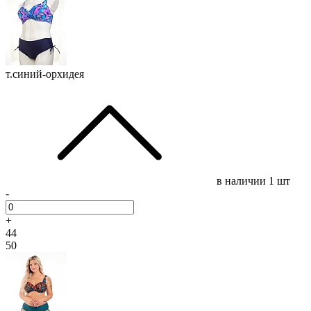
т.синий-орхидея
в наличии
1 шт
-
+
44
50