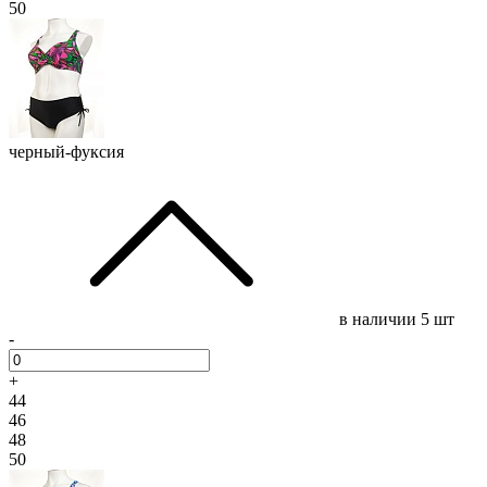
50
черный-фуксия
в наличии
5 шт
-
+
44
46
48
50