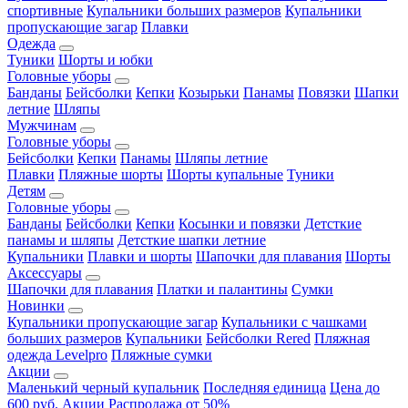
спортивные
Купальники больших размеров
Купальники
пропускающие загар
Плавки
Одежда
Туники
Шорты и юбки
Головные уборы
Банданы
Бейсболки
Кепки
Козырьки
Панамы
Повязки
Шапки
летние
Шляпы
Мужчинам
Головные уборы
Бейсболки
Кепки
Панамы
Шляпы летние
Плавки
Пляжные шорты
Шорты купальные
Туники
Детям
Головные уборы
Банданы
Бейсболки
Кепки
Косынки и повязки
Детсткие
панамы и шляпы
Детсткие шапки летние
Купальники
Плавки и шорты
Шапочки для плавания
Шорты
Аксессуары
Шапочки для плавания
Платки и палантины
Сумки
Новинки
Купальники пропускающие загар
Купальники с чашками
больших размеров
Купальники
Бейсболки Rered
Пляжная
одежда Levelpro
Пляжные сумки
Акции
Маленький черный купальник
Последняя единица
Цена до
600 руб.
Акции
Распродажа от 50%