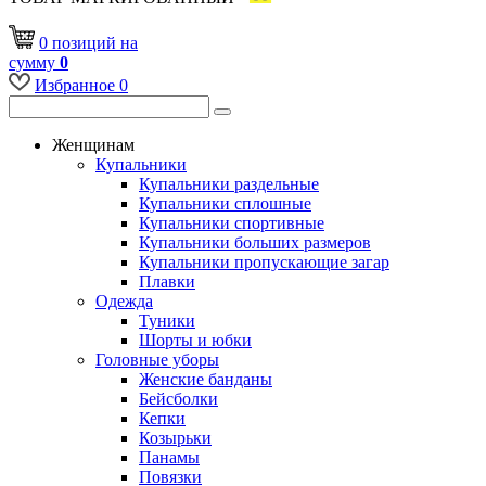
0
позиций
на
сумму
0
Избранное
0
Женщинам
Купальники
Купальники раздельные
Купальники сплошные
Купальники спортивные
Купальники больших размеров
Купальники пропускающие загар
Плавки
Одежда
Туники
Шорты и юбки
Головные уборы
Женские банданы
Бейсболки
Кепки
Козырьки
Панамы
Повязки