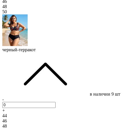
46
48
50
черный-терракот
в наличии
9 шт
-
+
44
46
48