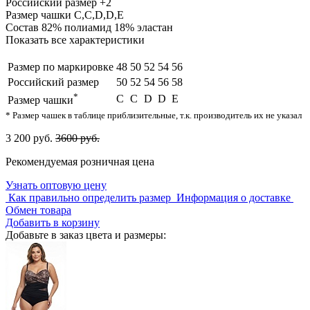
Российский размер
+2
Размер чашки
C,С,D,D,E
Состав
82% полиамид 18% эластан
Показать все характеристики
Размер по маркировке
48
50
52
54
56
Российский размер
50
52
54
56
58
*
C
С
D
D
E
Размер чашки
* Размер чашек в таблице приблизительные, т.к. производитель их не указал
3 200 руб.
3600 руб.
Рекомендуемая розничная цена
Узнать оптовую цену
Как правильно определить размер
Информация о доставке
Обмен товара
Добавить в корзину
Добавьте в заказ цвета и размеры: