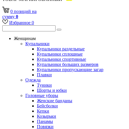
0
позиций
на
сумму
0
Избранное
0
Женщинам
Купальники
Купальники раздельные
Купальники сплошные
Купальники спортивные
Купальники больших размеров
Купальники пропускающие загар
Плавки
Одежда
Туники
Шорты и юбки
Головные уборы
Женские банданы
Бейсболки
Кепки
Козырьки
Панамы
Повязки