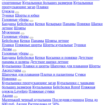
спортивные
Купальники больших размеров
Купальники
пропускающие загар
Плавки
Одежда
Туники
Шорты и юбки
Головные уборы
Банданы
Бейсболки
Кепки
Козырьки
Панамы
Повязки
Шапки
летние
Шляпы
Мужчинам
Головные уборы
Бейсболки
Кепки
Панамы
Шляпы летние
Плавки
Пляжные шорты
Шорты купальные
Туники
Детям
Головные уборы
Банданы
Бейсболки
Кепки
Косынки и повязки
Детсткие
панамы и шляпы
Детсткие шапки летние
Купальники
Плавки и шорты
Шапочки для плавания
Шорты
Аксессуары
Шапочки для плавания
Платки и палантины
Сумки
Новинки
Купальники пропускающие загар
Купальники с чашками
больших размеров
Купальники
Бейсболки Rered
Пляжная
одежда Levelpro
Пляжные сумки
Акции
Маленький черный купальник
Последняя единица
Цена до
600 руб.
Акции
Распродажа от 50%