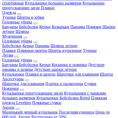
спортивные
Купальники больших размеров
Купальники
пропускающие загар
Плавки
Одежда
Туники
Шорты и юбки
Головные уборы
Банданы
Бейсболки
Кепки
Козырьки
Панамы
Повязки
Шапки
летние
Шляпы
Мужчинам
Головные уборы
Бейсболки
Кепки
Панамы
Шляпы летние
Плавки
Пляжные шорты
Шорты купальные
Туники
Детям
Головные уборы
Банданы
Бейсболки
Кепки
Косынки и повязки
Детсткие
панамы и шляпы
Детсткие шапки летние
Купальники
Плавки и шорты
Шапочки для плавания
Шорты
Аксессуары
Шапочки для плавания
Платки и палантины
Сумки
Новинки
Купальники пропускающие загар
Купальники с чашками
больших размеров
Купальники
Бейсболки Rered
Пляжная
одежда Levelpro
Пляжные сумки
Акции
Маленький черный купальник
Последняя единица
Цена до
600 руб.
Акции
Распродажа от 50%