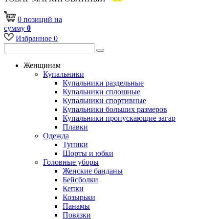
0
позиций
на
сумму
0
Избранное
0
Женщинам
Купальники
Купальники раздельные
Купальники сплошные
Купальники спортивные
Купальники больших размеров
Купальники пропускающие загар
Плавки
Одежда
Туники
Шорты и юбки
Головные уборы
Женские банданы
Бейсболки
Кепки
Козырьки
Панамы
Повязки