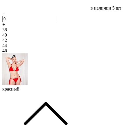
в наличии
5 шт
-
+
38
40
42
44
46
красный